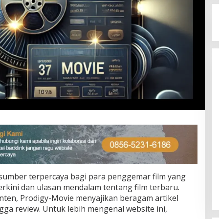
sumber terpercaya bagi para penggemar film yang
rkini dan ulasan mendalam tentang film terbaru.
nten, Prodigy-Movie menyajikan beragam artikel
gga review. Untuk lebih mengenal website ini,