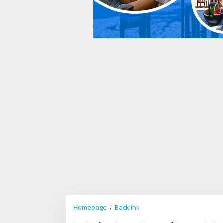
Homepage
/
Backlink
W
e