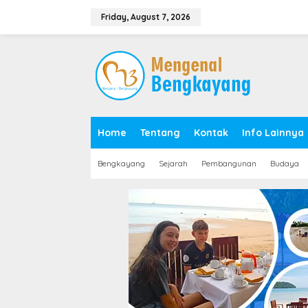
S
k
Friday, August 7, 2026
i
p
t
o
c
o
n
t
e
Home
Tentang
Kontak
Info Lainnya
n
t
Bengkayang
Sejarah
Pembangunan
Budaya