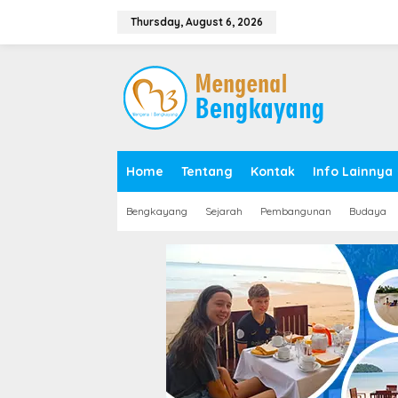
S
k
Thursday, August 6, 2026
i
p
t
o
c
o
n
t
e
Home
Tentang
Kontak
Info Lainnya
n
t
Bengkayang
Sejarah
Pembangunan
Budaya