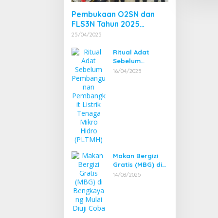
Pembukaan O2SN dan
FLS3N Tahun 2025
Tingkat Kecamatan
25/04/2025
Dibuka Bupati
Bengkayang
Ritual Adat
Sebelum
Pembangunan
16/04/2025
Pembangkit
Listrik Tenaga
Mikro Hidro
(PLTMH)
Makan Bergizi
Gratis (MBG) di
Bengkayang
14/03/2025
Mulai Diuji Coba