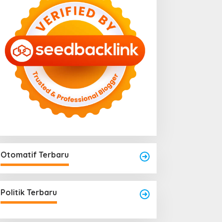
Otomatif Terbaru
engkayang Sukses
Area Laundry Rumah Bisa
aksanakan API Award
Menjadi Titik Rawan Rayap
025
Politik Terbaru
Jika Terlalu Lembap