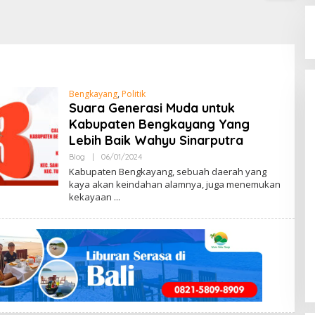
Bengkayang
,
Politik
Suara Generasi Muda untuk
Kabupaten Bengkayang Yang
Lebih Baik Wahyu Sinarputra
Blog
|
06/01/2024
B
Y
Kabupaten Bengkayang, sebuah daerah yang
M
kaya akan keindahan alamnya, juga menemukan
E
kekayaan
N
G
E
N
A
L
B
E
N
G
K
A
Y