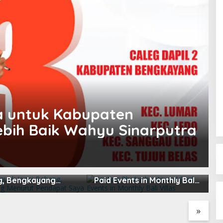
a untuk Kabupaten
bih Baik Wahyu Sinarputra
apuak Jagoi
Hosting Photoshoots and
B
, Bengkayang
Paid Events in Monthly Bali
L
t Pendapat Saya
Villas
2
»