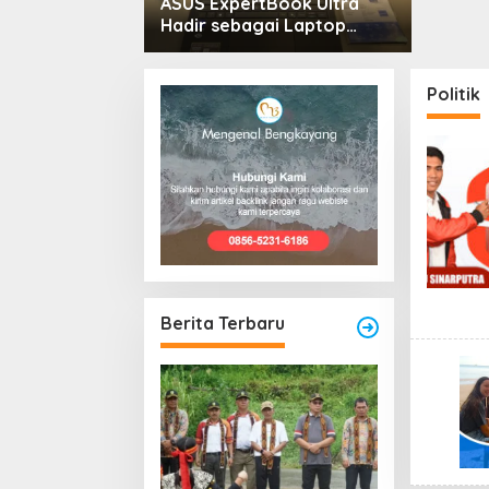
ASUS ExpertBook Ultra
Hadir sebagai Laptop
Flagship untuk
Produktivitas Berbasis AI
Politik
Berita Terbaru