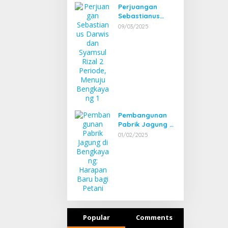
Perjuangan
Sebastianus
Darwis dan
09/03/2025
Syamsul Rizal 2
Periode, Menuju
Bengkayang 1
Pembangunan
Pabrik Jagung di
Bengkayang:
01/02/2025
Harapan Baru
bagi Petani
Popular
Comments