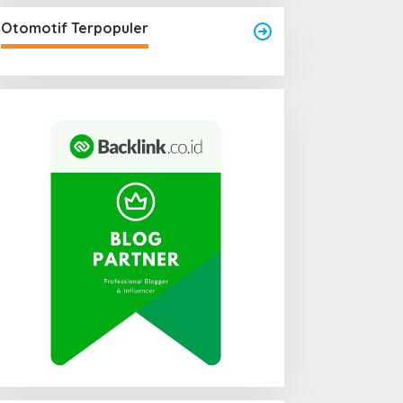
Area Laundry Rumah Bisa
Menjadi Titik Rawan Rayap
Otomotif Terpopuler
Jika Terlalu Lembap