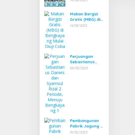
16/04/2025
Pembangkit
Listrik Tenaga
Makan Bergizi
Mikro Hidro
Gratis (MBG) di
(PLTMH)
Bengkayang
14/03/2025
Mulai Diuji Coba
Perjuangan
Sebastianus
Darwis dan
09/03/2025
Syamsul Rizal 2
Periode, Menuju
Bengkayang 1
Pembangunan
Pabrik Jagung di
Bengkayang:
01/02/2025