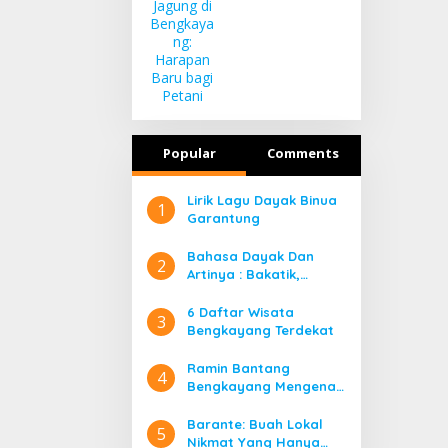
Harapan Baru
bagi Petani
Popular
Comments
Lirik Lagu Dayak Binua
1
Garantung
Bahasa Dayak Dan
2
Artinya : Bakatik,
Banyadu, Bangahe,
Bidayuh Kata Ganti
6 Daftar Wisata
3
Orang
Bengkayang Terdekat
Ramin Bantang
4
Bengkayang Mengenal
Lebih Jauh Rumah Adat
Suku Dayak di
Barante: Buah Lokal
5
Bengkayang
Nikmat Yang Hanya