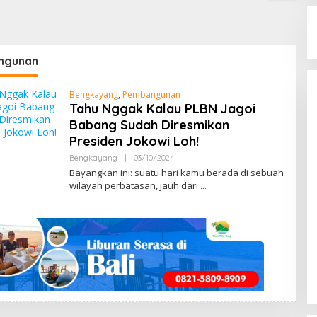
ngunan
Bengkayang
,
Pembangunan
Tahu Nggak Kalau PLBN Jagoi
Babang Sudah Diresmikan
Presiden Jokowi Loh!
Bengkayang
|
03/10/2024
B
Y
Bayangkan ini: suatu hari kamu berada di sebuah
M
wilayah perbatasan, jauh dari
E
N
G
E
N
A
L
B
E
N
G
K
A
Y