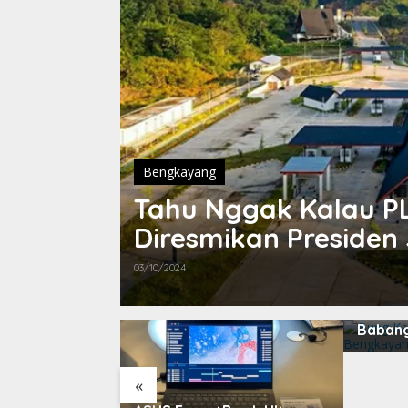
Bengkayang
Tahu Nggak Kalau P
Diresmikan Presiden
03/10/2024
Bung K
Babang
Menuru
«