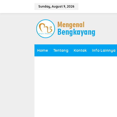
S
k
Sunday, August 9, 2026
i
p
t
o
c
o
n
t
e
Home
Tentang
Kontak
Info Lainnya
n
t