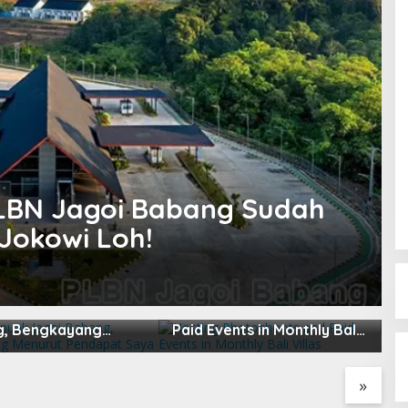
LBN Jagoi Babang Sudah
 Jokowi Loh!
apuak Jagoi
Hosting Photoshoots and
B
, Bengkayang
Paid Events in Monthly Bali
L
t Pendapat Saya
Villas
2
»