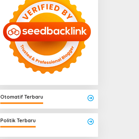
Otomatif Terbaru
engkayang Sukses
aksanakan API Award
025
Politik Terbaru