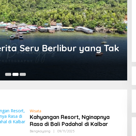
rita Seru Berlibur yang Tak
30
Wisata
Kahyangan Resort, Nginapnya
Rasa di Bali Padahal di Kalbar
Bengkayang
|
09/11/2025
B
Y