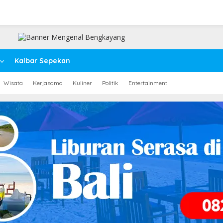
Kalbar Sepekan
Wisata
Kerjasama
Kuliner
Politik
Entertainment