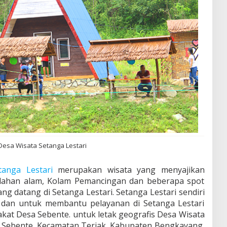
Desa Wisata Setanga Lestari
anga Lestari
merupakan wisata yang menyajikan
dahan alam, Kolam Pemancingan dan beberapa spot
g datang di Setanga Lestari. Setanga Lestari sendiri
m dan untuk membantu pelayanan di Setanga Lestari
akat Desa Sebente. untuk letak geografis Desa Wisata
a Sebente, Kecamatan Teriak, Kabupaten Bengkayang,