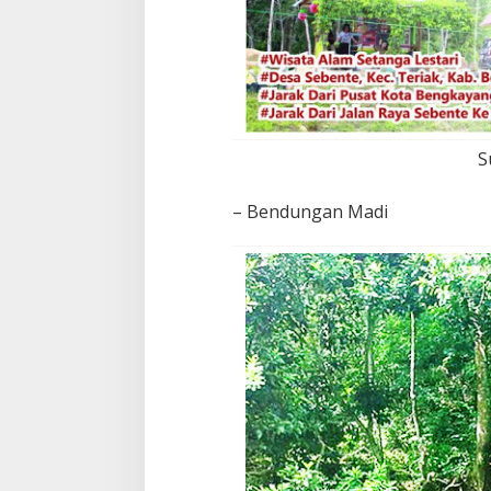
S
– Bendungan Madi