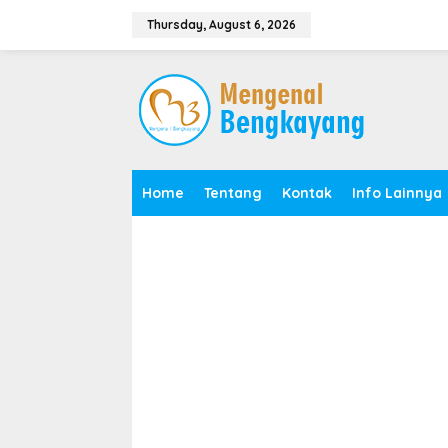
S
k
Thursday, August 6, 2026
i
p
t
o
c
o
n
t
e
Home
Tentang
Kontak
Info Lainnya
n
t