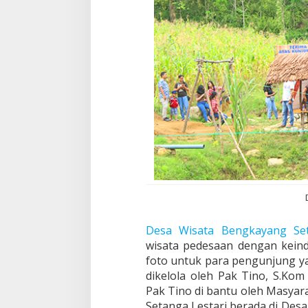
Desa Wisata Bengkayang Set
wisata pedesaan dengan kein
foto untuk para pengunjung yan
dikelola oleh Pak Tino, S.Ko
Pak Tino di bantu oleh Masyar
Setanga Lestari berada di Des