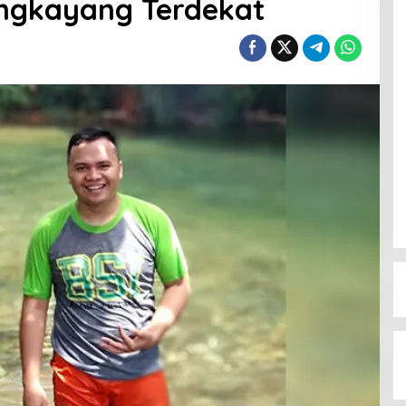
engkayang Terdekat