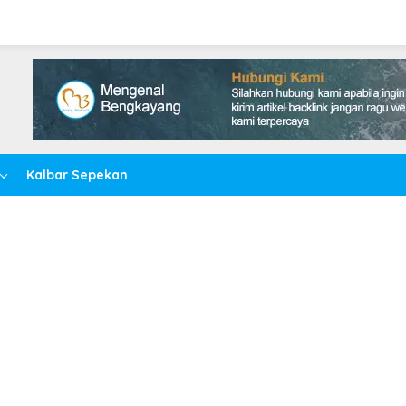
Kalbar Sepekan