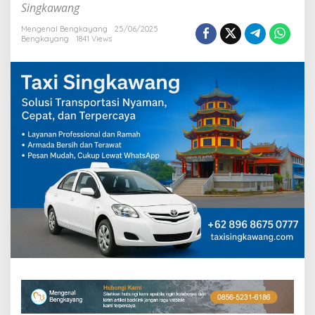
k
Singkawang
a
y
Mengenal Bengkayang
25/06/2025
Bengkayang
1841 Views
a
n
g
k
e
S
i
n
g
k
a
w
a
n
g