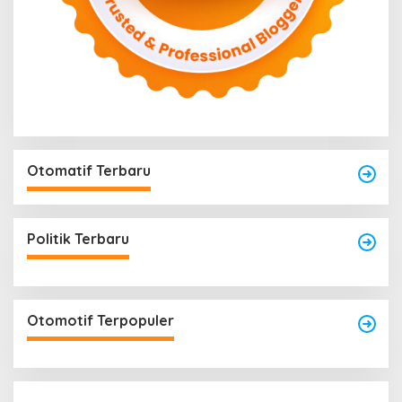
Otomatif Terbaru
Politik Terbaru
Otomotif Terpopuler