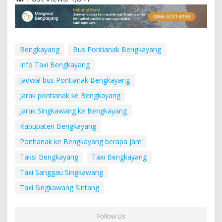
Bengkayang
Bus Pontianak Bengkayang
Info Taxi Bengkayang
Jadwal bus Pontianak Bengkayang
Jarak pontianak ke Bengkayang
Jarak Singkawang ke Bengkayang
Kabupaten Bengkayang
Pontianak ke Bengkayang berapa jam
Taksi Bengkayang
Taxi Bengkayang
Taxi Sanggau Singkawang
Taxi Singkawang Sintang
Follow Us