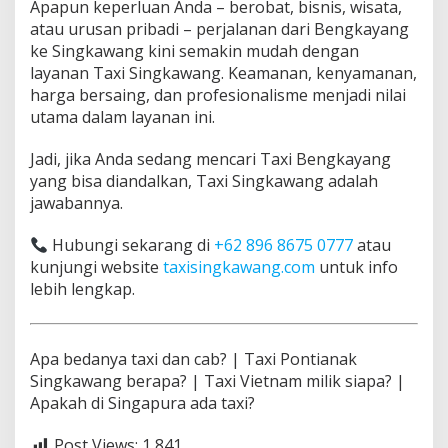
Apapun keperluan Anda – berobat, bisnis, wisata,
atau urusan pribadi – perjalanan dari Bengkayang
ke Singkawang kini semakin mudah dengan
layanan Taxi Singkawang. Keamanan, kenyamanan,
harga bersaing, dan profesionalisme menjadi nilai
utama dalam layanan ini.
Jadi, jika Anda sedang mencari Taxi Bengkayang
yang bisa diandalkan, Taxi Singkawang adalah
jawabannya.
Hubungi sekarang di
+62 896 8675 0777
atau
kunjungi website
taxisingkawang.com
untuk info
lebih lengkap.
Apa bedanya taxi dan cab? | Taxi Pontianak
Singkawang berapa? | Taxi Vietnam milik siapa? |
Apakah di Singapura ada taxi?
Post Views:
1,841