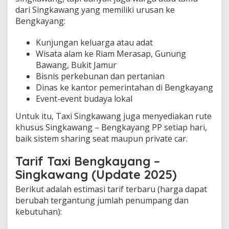
dari Singkawang yang memiliki urusan ke
Bengkayang:
Kunjungan keluarga atau adat
Wisata alam ke Riam Merasap, Gunung
Bawang, Bukit Jamur
Bisnis perkebunan dan pertanian
Dinas ke kantor pemerintahan di Bengkayang
Event-event budaya lokal
Untuk itu, Taxi Singkawang juga menyediakan rute
khusus Singkawang – Bengkayang PP setiap hari,
baik sistem sharing seat maupun private car.
Tarif Taxi Bengkayang –
Singkawang (Update 2025)
Berikut adalah estimasi tarif terbaru (harga dapat
berubah tergantung jumlah penumpang dan
kebutuhan):