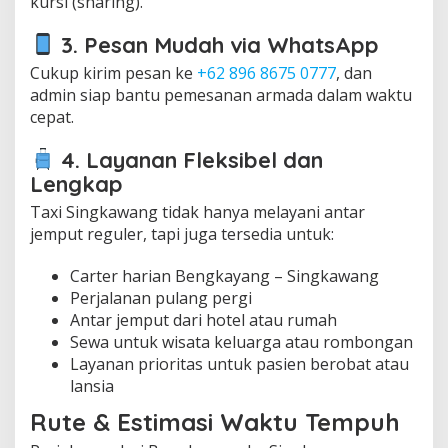
kursi (sharing).
3. Pesan Mudah via WhatsApp
Cukup kirim pesan ke
+62 896 8675 0777
, dan
admin siap bantu pemesanan armada dalam waktu
cepat.
4. Layanan Fleksibel dan
Lengkap
Taxi Singkawang tidak hanya melayani antar
jemput reguler, tapi juga tersedia untuk:
Carter harian Bengkayang – Singkawang
Perjalanan pulang pergi
Antar jemput dari hotel atau rumah
Sewa untuk wisata keluarga atau rombongan
Layanan prioritas untuk pasien berobat atau
lansia
Rute & Estimasi Waktu Tempuh