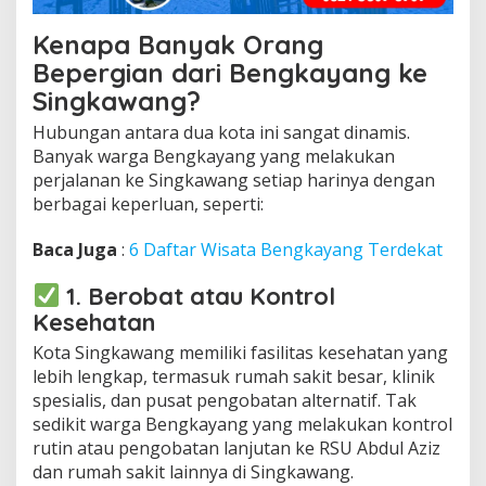
Kenapa Banyak Orang
Bepergian dari Bengkayang ke
Singkawang?
Hubungan antara dua kota ini sangat dinamis.
Banyak warga Bengkayang yang melakukan
perjalanan ke Singkawang setiap harinya dengan
berbagai keperluan, seperti:
Baca Juga
:
6 Daftar Wisata Bengkayang Terdekat
1. Berobat atau Kontrol
Kesehatan
Kota Singkawang memiliki fasilitas kesehatan yang
lebih lengkap, termasuk rumah sakit besar, klinik
spesialis, dan pusat pengobatan alternatif. Tak
sedikit warga Bengkayang yang melakukan kontrol
rutin atau pengobatan lanjutan ke RSU Abdul Aziz
dan rumah sakit lainnya di Singkawang.