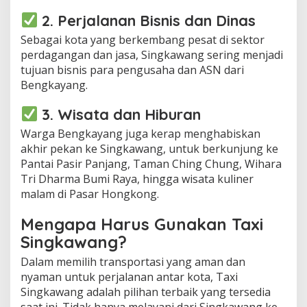
2. Perjalanan Bisnis dan Dinas
Sebagai kota yang berkembang pesat di sektor
perdagangan dan jasa, Singkawang sering menjadi
tujuan bisnis para pengusaha dan ASN dari
Bengkayang.
3. Wisata dan Hiburan
Warga Bengkayang juga kerap menghabiskan
akhir pekan ke Singkawang, untuk berkunjung ke
Pantai Pasir Panjang, Taman Ching Chung, Wihara
Tri Dharma Bumi Raya, hingga wisata kuliner
malam di Pasar Hongkong.
Mengapa Harus Gunakan Taxi
Singkawang?
Dalam memilih transportasi yang aman dan
nyaman untuk perjalanan antar kota, Taxi
Singkawang adalah pilihan terbaik yang tersedia