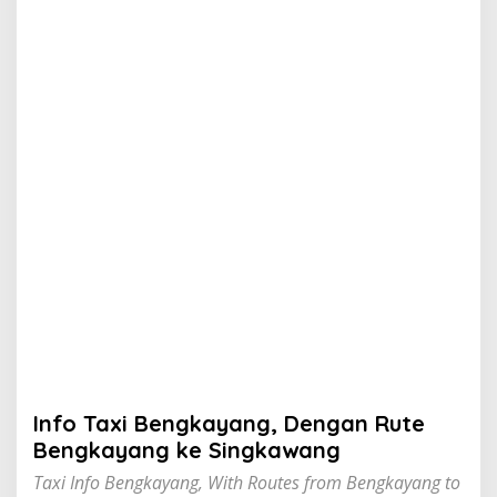
B
e
n
g
k
a
y
a
n
g
,
D
e
n
g
a
n
R
u
t
e
Info Taxi Bengkayang, Dengan Rute
B
e
Bengkayang ke Singkawang
n
Taxi Info Bengkayang, With Routes from Bengkayang to
g