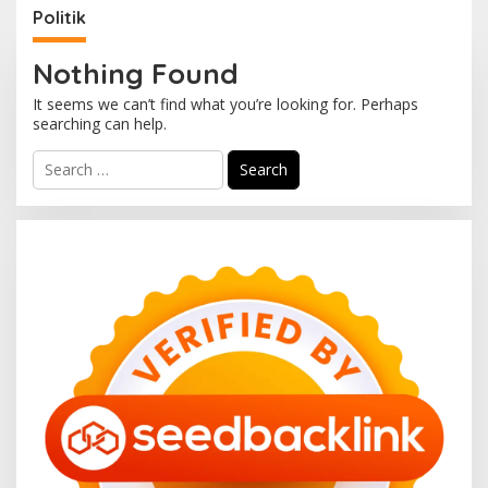
Politik
Nothing Found
It seems we can’t find what you’re looking for. Perhaps
searching can help.
S
e
a
r
c
h
f
o
r
: