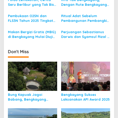
g
Seru Berlibur yang Tak Bisa
Dengan Rute Bengkayang
a
Dilupakan
ke Singkawang
t
Pembukaan O2SN dan
Ritual Adat Sebelum
i
FLS3N Tahun 2025 Tingkat
Pembangunan Pembangkit
Kecamatan Dibuka Bupati
Listrik Tenaga Mikro Hidro
o
Bengkayang
(PLTMH)
Makan Bergizi Gratis (MBG)
Perjuangan Sebastianus
n
di Bengkayang Mulai Diuji
Darwis dan Syamsul Rizal 2
Coba
Periode, Menuju
Bengkayang 1
Don't Miss
Bung Kapuak Jagoi
Bengkayang Sukses
Babang, Bengkayang
Laksanakan API Award 2025
Menurut Pendapat Saya