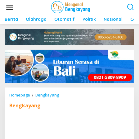
S
k
i
p
Berita
Olahraga
Otomatif
Politik
Nasional
Con
t
o
c
o
n
t
e
n
t
Homepage
/
Bengkayang
B
a
Bengkayang
r
a
n
t
e
: