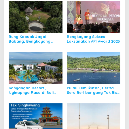
Bung Kapuak Jagoi
Bengkayang Sukses
Babang, Bengkayang
Laksanakan API Award 2025
Menurut Pendapat Saya
Kahyangan Resort,
Pulau Lemukutan, Cerita
Nginapnya Rasa di Bali
Seru Berlibur yang Tak Bisa
Padahal di Kalbar
Dilupakan