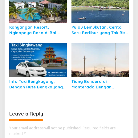
Kahyangan Resort,
Pulau Lemukutan, Cerita
Nginapnya Rasa di Bali
Seru Berlibur yang Tak Bisa
Padahal di Kalbar
Dilupakan
Info Taxi Bengkayang,
Tiang Bendera di
Dengan Rute Bengkayang
Monterado Dengan
ke Singkawang
Sejarahnya
Leave a Reply
Your email address will not be published.
Required fields are
marked
*