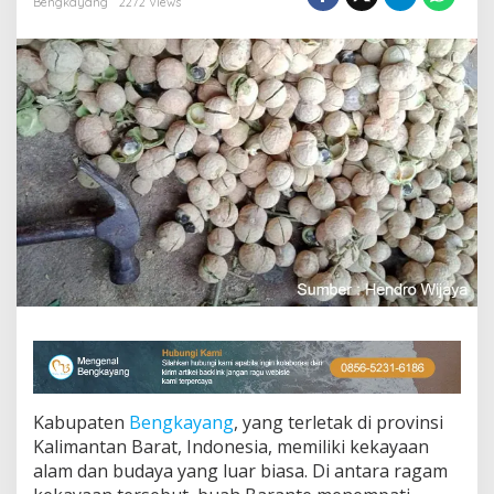
Bengkayang
2272 Views
d
a
D
i
B
e
n
g
k
a
y
a
n
g
Kabupaten
Bengkayang
, yang terletak di provinsi
Kalimantan Barat, Indonesia, memiliki kekayaan
alam dan budaya yang luar biasa. Di antara ragam