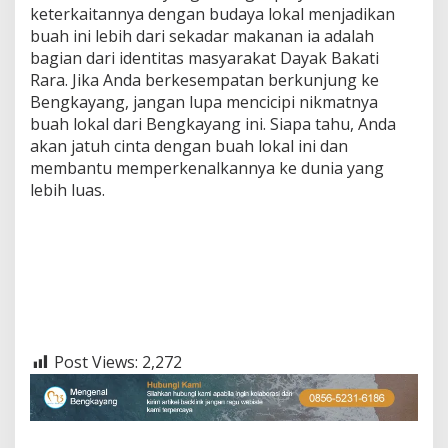
keterkaitannya dengan budaya lokal menjadikan
buah ini lebih dari sekadar makanan ia adalah
bagian dari identitas masyarakat Dayak Bakati
Rara. Jika Anda berkesempatan berkunjung ke
Bengkayang, jangan lupa mencicipi nikmatnya
buah lokal dari Bengkayang ini. Siapa tahu, Anda
akan jatuh cinta dengan buah lokal ini dan
membantu memperkenalkannya ke dunia yang
lebih luas.
Teknik pembuatan songke | Kain songket berasal
dari daerah | Songket Minangkabau | 15 Lagu
Daerah Kalimantan Selatan | Makna lagu Ampar
Ampar Pisang | makna lagu ampar-ampar pisang
wikipedia
Post Views:
2,272