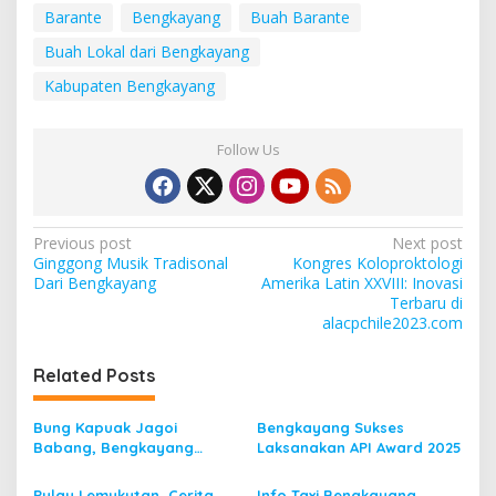
Barante
Bengkayang
Buah Barante
Buah Lokal dari Bengkayang
Kabupaten Bengkayang
Follow Us
P
Previous post
Next post
Ginggong Musik Tradisonal
Kongres Koloproktologi
o
Dari Bengkayang
Amerika Latin XXVIII: Inovasi
s
Terbaru di
alacpchile2023.com
t
n
Related Posts
a
v
Bung Kapuak Jagoi
Bengkayang Sukses
Babang, Bengkayang
Laksanakan API Award 2025
i
Menurut Pendapat Saya
Pulau Lemukutan, Cerita
Info Taxi Bengkayang,