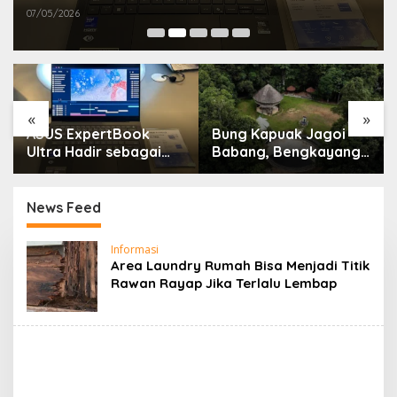
07/05/2026
«
»
ASUS ExpertBook
Bung Kapuak Jagoi
Ultra Hadir sebagai
Babang, Bengkayang
Laptop Flagship untuk
Menurut Pendapat
Produktivitas Berbasis
Saya
AI
News Feed
M
Informasi
e
Area Laundry Rumah Bisa Menjadi Titik
n
Rawan Rayap Jika Terlalu Lembap
g
e
n
a
l
B
e
n