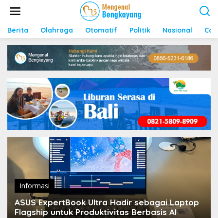
S
k
i
p
Berita
Olahraga
Otomatif
Politik
Nasional
Con
t
o
c
o
n
t
e
n
t
Informasi
ASUS ExpertBook Ultra Hadir sebagai Laptop
Flagship untuk Produktivitas Berbasis AI