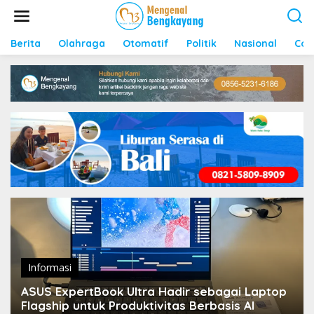
S
k
i
p
Berita
Olahraga
Otomatif
Politik
Nasional
Con
t
o
c
o
n
t
e
n
t
Informasi
ASUS ExpertBook Ultra Hadir sebagai Laptop
Flagship untuk Produktivitas Berbasis AI