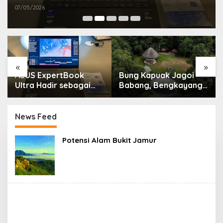
07/05/2026
«
»
ASUS ExpertBook
Bung Kapuak Jagoi
Ultra Hadir sebagai
Babang, Bengkayang
Laptop Flagship untuk
Menurut Pendapat
Produktivitas Berbasis
Saya
AI
News Feed
M
Potensi Alam Bukit Jamur
e
n
g
e
n
a
l
B
e
n