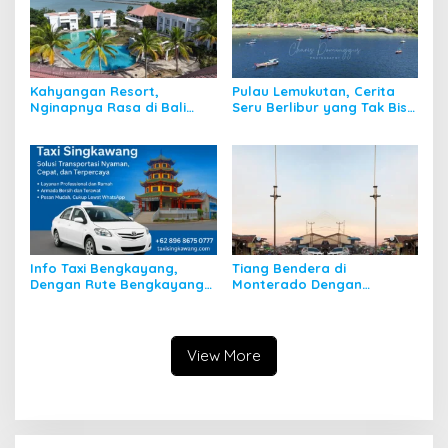
Kahyangan Resort,
Pulau Lemukutan, Cerita
Nginapnya Rasa di Bali
Seru Berlibur yang Tak Bisa
Padahal di Kalbar
Dilupakan
Info Taxi Bengkayang,
Tiang Bendera di
Dengan Rute Bengkayang
Monterado Dengan
ke Singkawang
Sejarahnya
View More