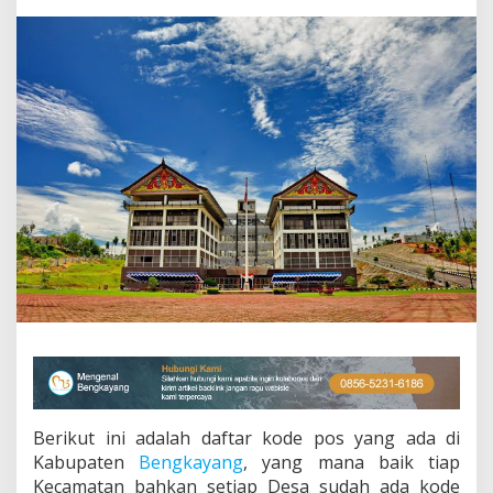
g
k
a
y
a
n
g
Berikut ini adalah daftar kode pos yang ada di
Kabupaten
Bengkayang
, yang mana baik tiap
Kecamatan bahkan setiap Desa sudah ada kode