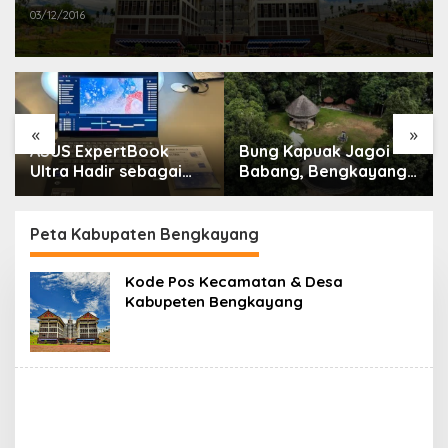
03/12/2016
«
»
ASUS ExpertBook
Bung Kapuak Jagoi
Ultra Hadir sebagai
Babang, Bengkayang
Laptop Flagship untuk
Menurut Pendapat
Produktivitas Berbasis
Saya
AI
Peta Kabupaten Bengkayang
Kode Pos Kecamatan & Desa
Kabupeten Bengkayang