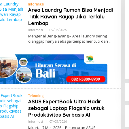
Informasi
Area Laundry Rumah Bisa Menjadi
Titik Rawan Rayap Jika Terlalu
Lembap
Informasi
|
09/07/2026
B
Y
Mengenal Bengkayang – Area laundry sering
M
dianggap hanya sebagai tempat mencuci dan
E
N
G
E
N
A
L
B
E
N
G
K
A
Y
Teknologi
A
ASUS ExpertBook Ultra Hadir
N
G
sebagai Laptop Flagship untuk
Produktivitas Berbasis AI
Informasi
|
07/05/2026
B
Y
Jakarta, 7 Mei, 2026 – Peluncuran ASUS