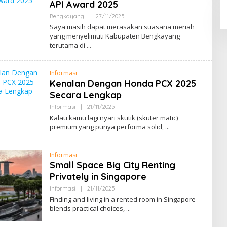
API Award 2025
B
E
Bengkayang
|
27/11/2025
B
N
Y
Saya masih dapat merasakan suasana meriah
G
M
K
yang menyelimuti Kabupaten Bengkayang
E
A
terutama di
N
Y
G
A
E
N
N
G
Informasi
A
L
Kenalan Dengan Honda PCX 2025
B
Secara Lengkap
E
N
Informasi
|
21/11/2025
B
G
Y
K
Kalau kamu lagi nyari skutik (skuter matic)
M
A
premium yang punya performa solid,
E
Y
N
A
G
N
E
G
Informasi
N
Small Space Big City Renting
A
L
Privately in Singapore
B
E
Informasi
|
21/11/2025
B
N
Y
Finding and living in a rented room in Singapore
G
M
K
blends practical choices,
E
A
N
Y
G