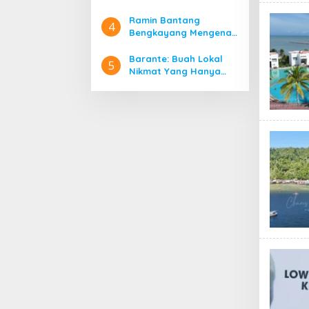
Ramin Bantang
4
Bengkayang Mengenal
Lebih Jauh Rumah Adat
Suku Dayak di
Barante: Buah Lokal
5
Bengkayang
Nikmat Yang Hanya
Ada Di Bengkayang