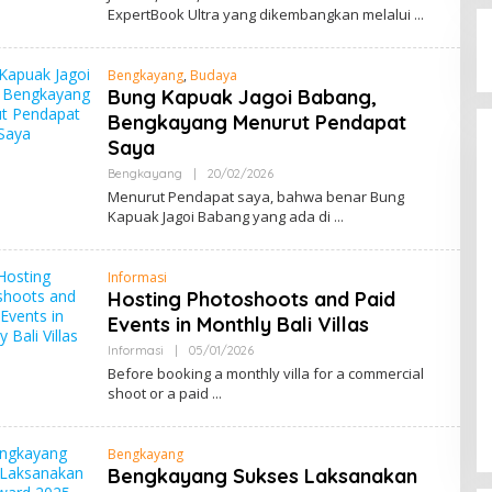
M
ExpertBook Ultra yang dikembangkan melalui
E
N
G
E
Bengkayang
,
Budaya
N
Bung Kapuak Jagoi Babang,
A
L
Bengkayang Menurut Pendapat
B
E
Saya
N
G
Bengkayang
|
20/02/2026
B
K
Y
Menurut Pendapat saya, bahwa benar Bung
A
M
Kapuak Jagoi Babang yang ada di
Y
E
A
N
N
G
G
E
Informasi
N
Hosting Photoshoots and Paid
A
L
Events in Monthly Bali Villas
B
E
Informasi
|
05/01/2026
B
N
Y
Before booking a monthly villa for a commercial
G
M
K
shoot or a paid
E
A
N
Y
G
A
E
N
Bengkayang
N
G
Bengkayang Sukses Laksanakan
A
L