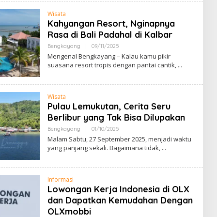
A
E
N
N
Wisata
G
A
Kahyangan Resort, Nginapnya
L
B
Rasa di Bali Padahal di Kalbar
E
N
Bengkayang
|
09/11/2025
B
G
Y
Mengenal Bengkayang – Kalau kamu pikir
K
M
suasana resort tropis dengan pantai cantik,
A
E
Y
N
A
G
N
E
G
N
Wisata
A
Pulau Lemukutan, Cerita Seru
L
B
Berlibur yang Tak Bisa Dilupakan
E
N
Bengkayang
|
01/10/2025
B
G
Y
Malam Sabtu, 27 September 2025, menjadi waktu
K
M
yang panjang sekali. Bagaimana tidak,
A
E
Y
N
A
G
N
E
G
N
Informasi
A
Lowongan Kerja Indonesia di OLX
L
B
dan Dapatkan Kemudahan Dengan
E
OLXmobbi
N