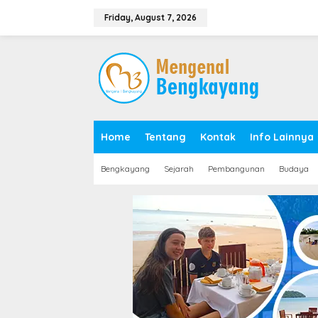
S
k
Friday, August 7, 2026
i
p
t
o
c
o
n
t
e
Home
Tentang
Kontak
Info Lainnya
n
t
Bengkayang
Sejarah
Pembangunan
Budaya