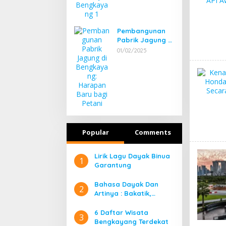
Pembangunan
Pabrik Jagung di
Bengkayang:
01/02/2025
Harapan Baru
bagi Petani
Popular
Comments
Lirik Lagu Dayak Binua
1
Garantung
Bahasa Dayak Dan
2
Artinya : Bakatik,
Banyadu, Bangahe,
Bidayuh Kata Ganti
6 Daftar Wisata
3
Orang
Bengkayang Terdekat