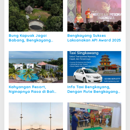
Bung Kapuak Jagoi
Bengkayang Sukses
Babang, Bengkayang
Laksanakan API Award 2025
Menurut Pendapat Saya
Kahyangan Resort,
Info Taxi Bengkayang,
Nginapnya Rasa di Bali
Dengan Rute Bengkayang
Padahal di Kalbar
ke Singkawang