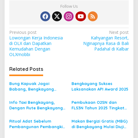
Follow Us
P
Previous post
Next post
Lowongan Kerja Indonesia
Kahyangan Resort,
o
di OLX dan Dapatkan
Nginapnya Rasa di Bali
s
Kemudahan Dengan
Padahal di Kalbar
OLXmobbi
t
n
Related Posts
a
v
Bung Kapuak Jagoi
Bengkayang Sukses
Babang, Bengkayang
Laksanakan API Award 2025
i
Menurut Pendapat Saya
g
Info Taxi Bengkayang,
Pembukaan O2SN dan
Dengan Rute Bengkayang
FLS3N Tahun 2025 Tingkat
a
ke Singkawang
Kecamatan Dibuka Bupati
t
Bengkayang
Ritual Adat Sebelum
Makan Bergizi Gratis (MBG)
i
Pembangunan Pembangkit
di Bengkayang Mulai Diuji
Listrik Tenaga Mikro Hidro
Coba
o
(PLTMH)