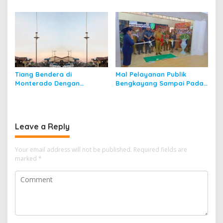
Padahal di Kalbar
ke Singkawang
Tiang Bendera di
Mal Pelayanan Publik
Monterado Dengan
Bengkayang Sampai Pada
Sejarahnya
Soft Launching
Leave a Reply
Your email address will not be published.
Required fields are
marked
*