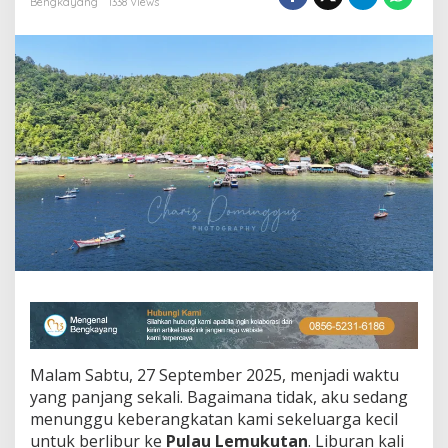
Bengkayang
1338 Views
y
a
n
g
T
a
k
B
i
s
a
D
i
l
u
p
a
k
a
n
Malam Sabtu, 27 September 2025, menjadi waktu
yang panjang sekali. Bagaimana tidak, aku sedang
menunggu keberangkatan kami sekeluarga kecil
untuk berlibur ke
Pulau Lemukutan
. Liburan kali