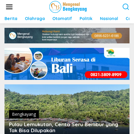
S
k
i
p
Berita
Olahraga
Otomatif
Politik
Nasional
Con
t
o
c
o
n
t
e
n
t
Bengkayang
Pulau Lemukutan, Cerita Seru Berlibur yang
Tak Bisa Dilupakan