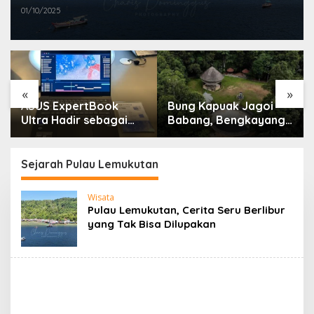
01/10/2025
«
»
ASUS ExpertBook
Bung Kapuak Jagoi
Ultra Hadir sebagai
Babang, Bengkayang
Laptop Flagship untuk
Menurut Pendapat
Produktivitas Berbasis
Saya
AI
Sejarah Pulau Lemukutan
Wisata
Pulau Lemukutan, Cerita Seru Berlibur
yang Tak Bisa Dilupakan