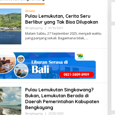
Wisata
Pulau Lemukutan, Cerita Seru
Berlibur yang Tak Bisa Dilupakan
Bengkayang
|
01/10/2025
B
Y
Malam Sabtu, 27 September 2025, menjadi waktu
M
yang panjang sekali. Bagaimana tidak,
E
N
G
E
N
A
L
B
E
N
G
K
A
Y
Pulau Lemukutan Singkawang?
A
N
Bukan, Lemukutan Berada di
G
Daerah Pemerintahan Kabupaten
Bengkayang
Bengkayang
|
23/02/2023
B