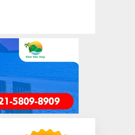
Bengkayang
Pulau Lemukutan, Cerita Seru B
Bisa Dilupakan
/10/2025