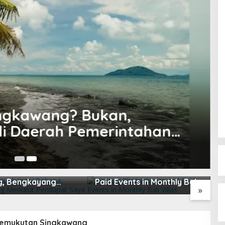
ngkawang? Bukan,
i Daerah Pemerintahan
ang
apuak Jagoi
Hosting Photoshoots and
B
, Bengkayang
Paid Events in Monthly Bali
L
»
t Pendapat Saya
Villas
2
Lemukutan Singkawang