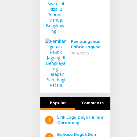
Bengkayang 1
Pembangunan
Pabrik Jagung di
Bengkayang:
01/02/2025
Harapan Baru
bagi Petani
Popular
Comments
Lirik Lagu Dayak Binua
1
Garantung
Bahasa Dayak Dan