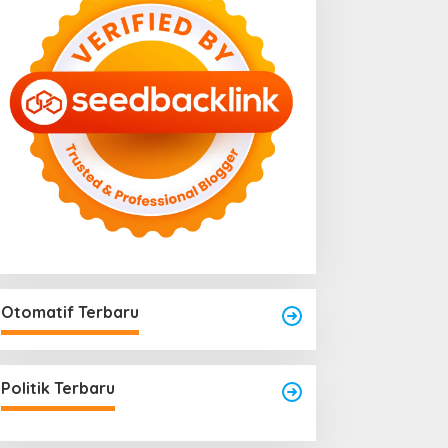
Otomatif Terbaru
engkayang Sukses
Area Laundry Rumah Bisa
aksanakan API Award
Menjadi Titik Rawan Rayap
025
Politik Terbaru
Jika Terlalu Lembap