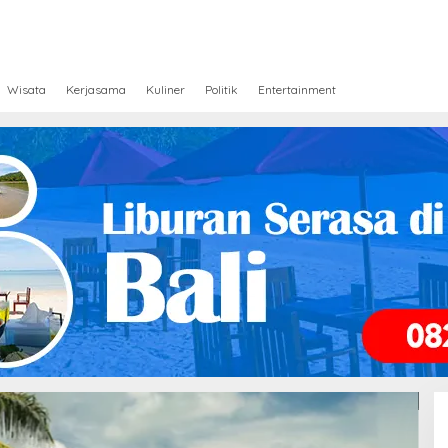
Wisata
Kerjasama
Kuliner
Politik
Entertainment
01