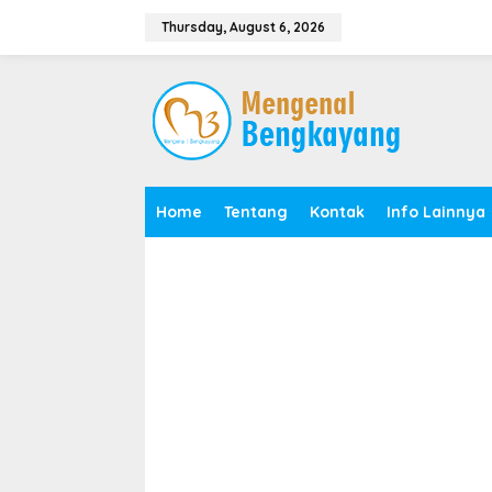
S
k
Thursday, August 6, 2026
i
p
t
o
c
o
n
t
e
Home
Tentang
Kontak
Info Lainnya
n
t