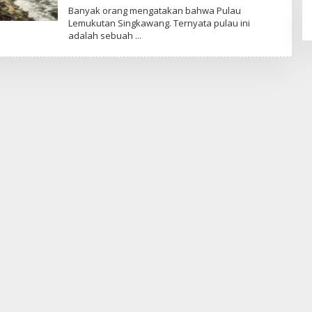
Y
Banyak orang mengatakan bahwa Pulau
M
Lemukutan Singkawang. Ternyata pulau ini
E
adalah sebuah
N
G
E
N
A
L
B
E
N
G
K
A
Y
A
N
G