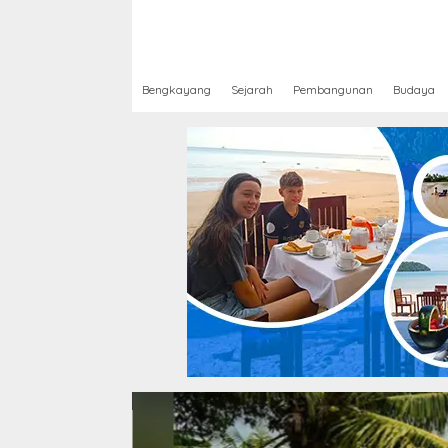
Bengkayang
Sejarah
Pembangunan
Budaya
yang Tak