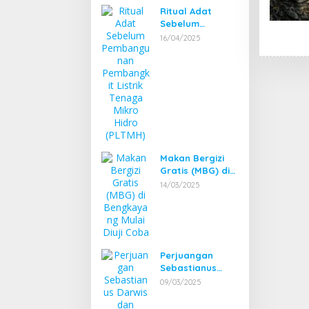
Bengkayang
Ritual Adat
Sebelum
Pembangunan
16/04/2025
Pembangkit
Listrik Tenaga
Mikro Hidro
(PLTMH)
Makan Bergizi
Gratis (MBG) di
Bengkayang
14/03/2025
Mulai Diuji Coba
Perjuangan
Sebastianus
Darwis dan
09/03/2025
Syamsul Rizal 2
Periode, Menuju