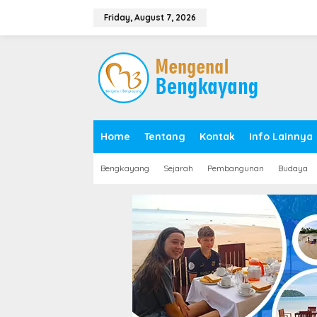
S
k
Friday, August 7, 2026
i
p
t
o
c
o
n
t
e
Home
Tentang
Kontak
Info Lainnya
n
t
Bengkayang
Sejarah
Pembangunan
Budaya