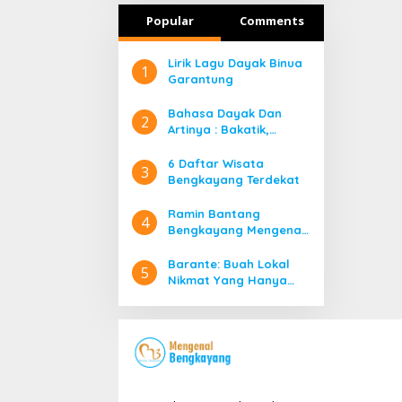
Popular
Comments
Lirik Lagu Dayak Binua
1
Garantung
Bahasa Dayak Dan
2
Artinya : Bakatik,
Banyadu, Bangahe,
Bidayuh Kata Ganti
6 Daftar Wisata
3
Orang
Bengkayang Terdekat
Ramin Bantang
4
Bengkayang Mengenal
Lebih Jauh Rumah Adat
Suku Dayak di
Barante: Buah Lokal
5
Bengkayang
Nikmat Yang Hanya
Ada Di Bengkayang