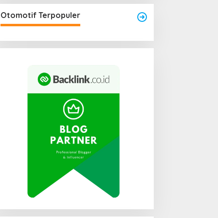
engkayang Sukses
Area Laundry Rumah Bisa
aksanakan API Award
Menjadi Titik Rawan Rayap
Otomotif Terpopuler
025
Jika Terlalu Lembap