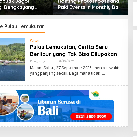
apuak Jagoi
Hosting Photoshoots and
B
, Bengkayang
Paid Events in Monthly Bali
L
t Pendapat Saya
Villas
2
ke Pulau Lemukutan
Wisata
Pulau Lemukutan, Cerita Seru
Berlibur yang Tak Bisa Dilupakan
Bengkayang
|
01/10/2025
B
Y
Malam Sabtu, 27 September 2025, menjadi waktu
M
yang panjang sekali. Bagaimana tidak,
E
N
G
E
N
A
L
B
E
N
G
K
A
Y
A