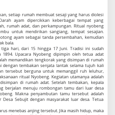
kan, setiap rumah membuat sesaji yang harus diolesi
Darah ayam dipercikkan keberbagai tempat yang
mah, rumah adat, dan perkampungan. Ritual nyobeng
mbu untuk mendirikan sangiang, tempat sesajian.
motong ayam sebagai tanda persembahan, kemudian
k bala.
tiga hari, dari 15 hingga 17 Juni. Tradisi ini sudah
n 1894. Upacara Nyobeng dipimpin oleh tetua adat
dalah memandikan tengkorak yang disimpan di rumah
i dengan tembakan senjata lantak selama tujuh kali
an tersebut berguna untuk memanggil ruh leluhur,
laksanaan ritual Nyobeng. Kegiatan utamanya adalah
isimpan di rumah adat. Setelah tembakan, kepala
g berjalan menuju rombongan tamu dari luar desa
obeng. Makna penyambutan tamu tersebut adalah
ar Desa Sebujit dengan masyarakat luar desa. Tetua
us menebas anjing tersebut. Jika masih hidup, maka