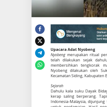
Upacara Adat Nyobeng
Nyobeng
merupakan ritual pe
telah dilakukan sejak dahu
membersihkan tengkorak m
Nyobeng dilakukan oleh Suk
Kecamatan Siding, Kabupaten 
Sejarah
Dahulu kala suku Dayak Biday
kerap saling berperang. Ta
Indonesia-Malaysia, dijunjun
untuk perdamaian. Hasil pe