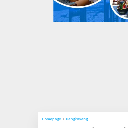
Homepage
/
Bengkayang
U
p