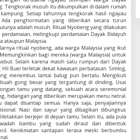
ug. Tengkorak musuh itu dikumpulkan di dalam rumah
 kampung. Setiap tahunnya tengkorak hasil ngayau
. Ada penghormatan yang diberikan secara turun
ulunya adalah musuh. Ritual Nyobeng yang dilakukan
 perdamaian, melingkupi perdamaian Dayak Bidayuh
a ataupun Malaysia.
arnya ritual nyobeng, ada warga Malaysia yang ikut
. Memungkinkan bagi mereka (warga Malaysia) untuk
rsebut. Selain karena masih satu rumpun dari Dayak
Hli Buei terletak dekat kawasan perbatasan. Simlog,
ng menembus lantai balug pun bertalu. Mengikuti
uah gong besar yang tergantung di dinding. Usai
bongan tamu yang datang, sebuah acara seremonial
ng, hidangan yang diberikan merupakan menu netral.
u dapat disantap semua. Hanya saja, penyajiannya
sional. Nasi dan sayur yang dibagikan dibungkus
etakkan berjejer di depan tamu. Selain itu, ada pula
 wadah bambu yang sudah diraut dan dibentuk
ecil. Kenikmatan santapan terasa meski berbumbu
nal.