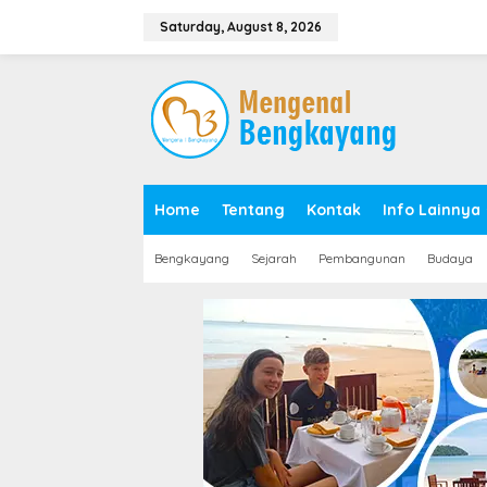
S
k
Saturday, August 8, 2026
i
p
t
o
c
o
n
t
e
Home
Tentang
Kontak
Info Lainnya
n
t
Bengkayang
Sejarah
Pembangunan
Budaya