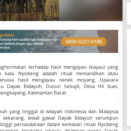
nghormatan terhadap hasil mengayau (kayau) yang
lu kala. Nyobeng adalah ritual memandikan atau
anusia hasil mengayau nenek moyang. Upacara
u Dayak Bidayuh, Dusun Sebujit, Desa Hli buei,
Bengkayang, Kalimantan Barat.
uh yang tinggal di wilayah Indonesia dan Malaysia
pi sekarang, lewat gawai Dayak Bidayuh serumpun
g tinggi persaudaraan dalam kemasan ritual Nyobeng
perangan terutama ngayau disimpan warga Dayak