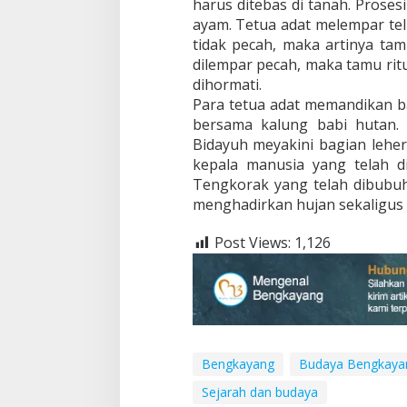
harus ditebas di tanah. Prose
ayam. Tetua adat melempar tel
tidak pecah, maka artinya tamu
dilempar pecah, maka tamu rit
dihormati.
Para tetua adat memandikan b
bersama kalung babi hutan.
Bidayuh meyakini bagian leher
kepala manusia yang telah di
Tengkorak yang telah dibubuh
menghadirkan hujan sekaligus 
Post Views:
1,126
Bengkayang
Budaya Bengkaya
Sejarah dan budaya