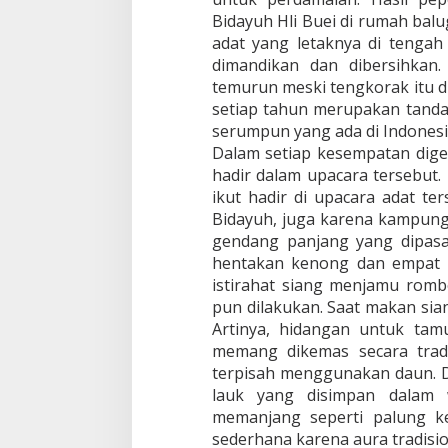
Bidayuh Hli Buei di rumah bal
adat yang letaknya di tengah
dimandikan dan dibersihkan
temurun meski tengkorak itu d
setiap tahun merupakan tanda
serumpun yang ada di Indonesi
Dalam setiap kesempatan digel
hadir dalam upacara tersebut
ikut hadir di upacara adat te
Bidayuh, juga karena kampung 
gendang panjang yang dipasa
hentakan kenong dan empat b
istirahat siang menjamu rom
pun dilakukan. Saat makan sia
Artinya, hidangan untuk tam
memang dikemas secara tradi
terpisah menggunakan daun. Dil
lauk yang disimpan dalam
memanjang seperti palung k
sederhana karena aura tradisio