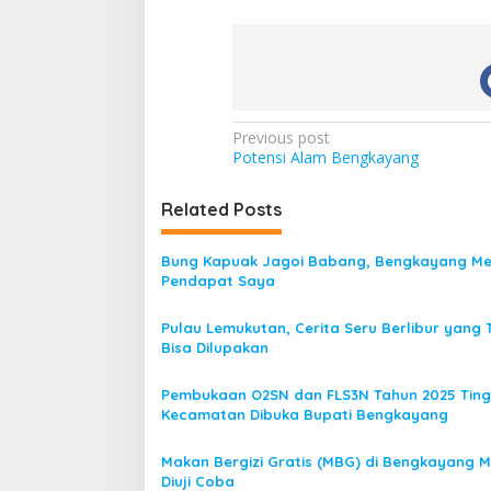
P
Previous post
Potensi Alam Bengkayang
o
s
Related Posts
t
n
Bung Kapuak Jagoi Babang, Bengkayang Me
Pendapat Saya
a
v
Pulau Lemukutan, Cerita Seru Berlibur yang 
Bisa Dilupakan
i
g
Pembukaan O2SN dan FLS3N Tahun 2025 Ting
a
Kecamatan Dibuka Bupati Bengkayang
t
Makan Bergizi Gratis (MBG) di Bengkayang M
i
Diuji Coba