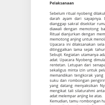
Pelaksanaan
Sebelum ritual nyobeng dilaku
darah ayam dari sayapnya. 
dianggap sakral disekitar ru
diawali dengan memotong ba
Ritual dianjurkan dengan me
memotong anjing untuk menola
Upacara ini dilaksanakan sela 
ditinggalkan lama sejak tahu
Sebujit. Kegiatan utamanya a
adat. Upacara Nyobeng dimula
rentetan. Letupan dari senap
sekaligus minta izin untuk pe
memandikan tengkorak yang d
suku dan rombongan pengirin
yang datang menyaksikan Ny
mengikat tali silaturahmi ant
adat melempar anjing ke atas.
Kemudian, tamu rombongan har