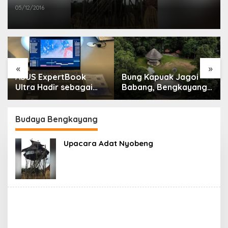
05/12/2016
«
»
ASUS ExpertBook
Bung Kapuak Jagoi
Ultra Hadir sebagai
Babang, Bengkayang
Laptop Flagship untuk
Menurut Pendapat
Produktivitas Berbasis
Saya
AI
Budaya Bengkayang
Upacara Adat Nyobeng