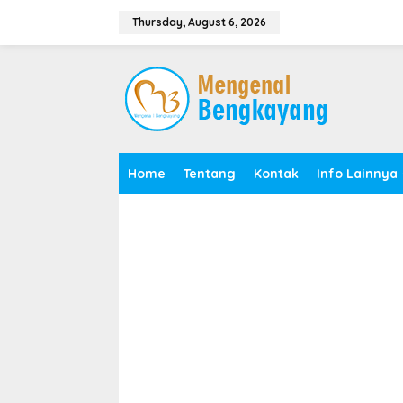
S
k
Thursday, August 6, 2026
i
p
t
o
c
o
n
t
e
Home
Tentang
Kontak
Info Lainnya
n
t