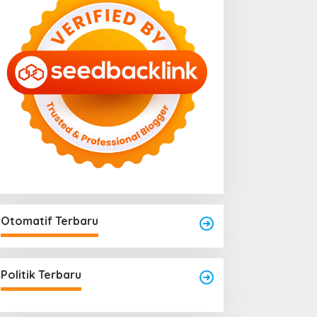
Otomatif Terbaru
engkayang Sukses
aksanakan API Award
025
Politik Terbaru