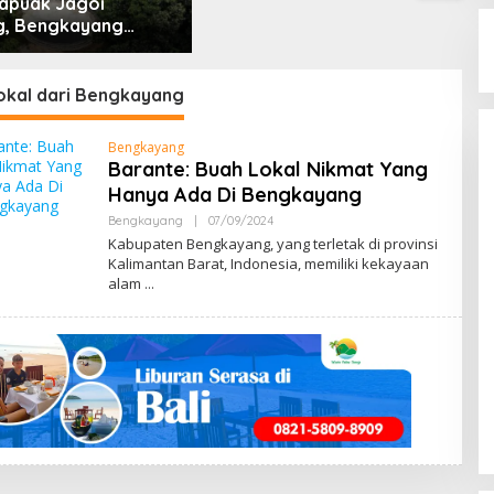
apuak Jagoi
, Bengkayang
t Pendapat Saya
okal dari Bengkayang
Bengkayang
Barante: Buah Lokal Nikmat Yang
Hanya Ada Di Bengkayang
Bengkayang
|
07/09/2024
B
Y
Kabupaten Bengkayang, yang terletak di provinsi
M
Kalimantan Barat, Indonesia, memiliki kekayaan
E
alam
N
G
E
N
A
L
B
E
N
G
K
A
Y
A