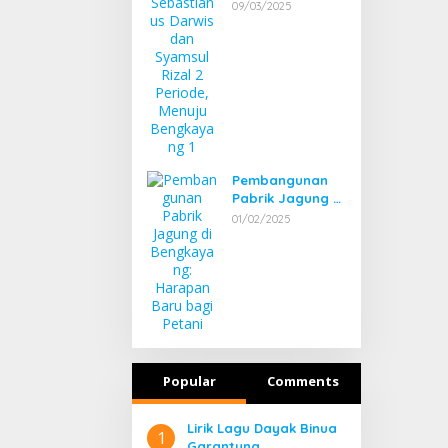
Darwis dan
09/03/2025
Syamsul Rizal 2
Periode, Menuju
Bengkayang 1
Pembangunan
Pabrik Jagung di
Bengkayang:
01/02/2025
Harapan Baru
bagi Petani
Popular
Comments
Lirik Lagu Dayak Binua
1
Garantung