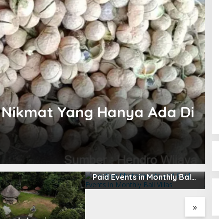
l Nikmat Yang Hanya Ada Di
Hosting Photoshoots and
B
Paid Events in Monthly Bali
L
Villas
2
»