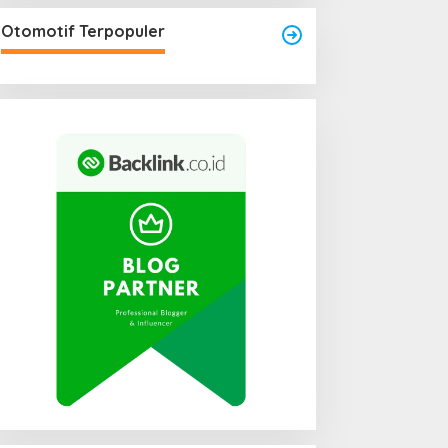
Area Laundry Rumah Bisa
Menjadi Titik Rawan Rayap
Otomotif Terpopuler
Jika Terlalu Lembap