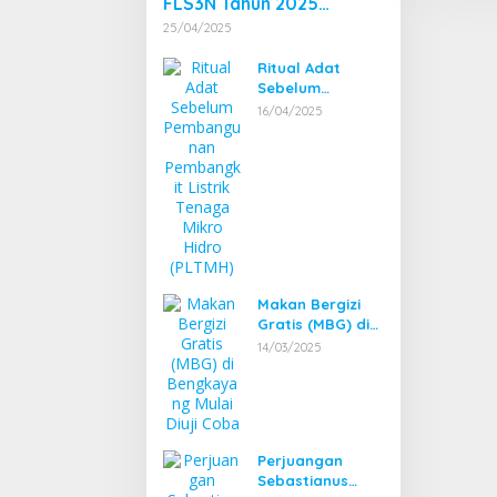
FLS3N Tahun 2025
Tingkat Kecamatan
25/04/2025
Dibuka Bupati
Bengkayang
Ritual Adat
Sebelum
Pembangunan
16/04/2025
Pembangkit
Listrik Tenaga
Mikro Hidro
(PLTMH)
Makan Bergizi
Gratis (MBG) di
Bengkayang
14/03/2025
Mulai Diuji Coba
Perjuangan
Sebastianus