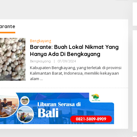
arante
Bengkayang
Barante: Buah Lokal Nikmat Yang
Hanya Ada Di Bengkayang
Bengkayang
|
07/09/2024
B
Y
Kabupaten Bengkayang, yang terletak di provinsi
M
Kalimantan Barat, Indonesia, memiliki kekayaan
E
alam
N
G
E
N
A
L
B
E
N
G
K
A
Y
A