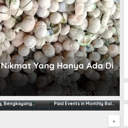
l Nikmat Yang Hanya Ada Di
apuak Jagoi
Hosting Photoshoots and
B
, Bengkayang
Paid Events in Monthly Bali
L
t Pendapat Saya
Villas
2
»