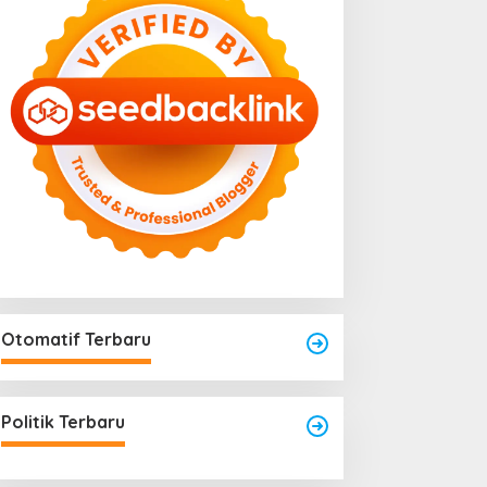
Otomatif Terbaru
engkayang Sukses
aksanakan API Award
025
Politik Terbaru