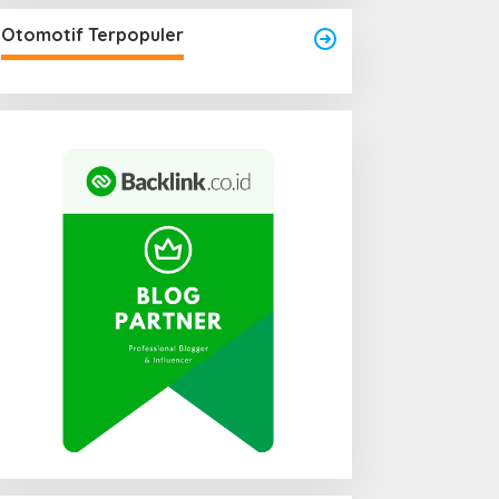
Area Laundry Rumah Bisa
Menjadi Titik Rawan Rayap
Otomotif Terpopuler
Jika Terlalu Lembap