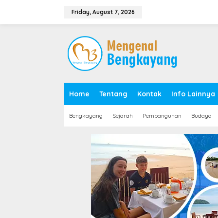
S
k
Friday, August 7, 2026
i
p
t
o
c
o
n
t
e
Home
Tentang
Kontak
Info Lainnya
n
t
Bengkayang
Sejarah
Pembangunan
Budaya