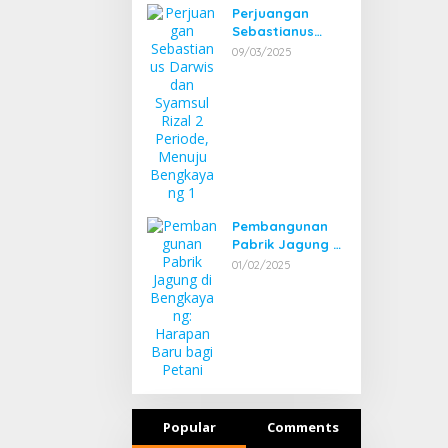
Perjuangan
Sebastianus
Darwis dan
09/03/2025
Syamsul Rizal 2
Periode, Menuju
Bengkayang 1
Pembangunan
Pabrik Jagung di
Bengkayang:
01/02/2025
Harapan Baru
bagi Petani
Popular
Comments