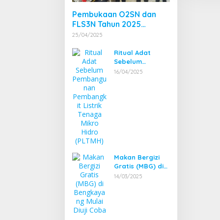
Pembukaan O2SN dan
FLS3N Tahun 2025
Tingkat Kecamatan
25/04/2025
Dibuka Bupati
Bengkayang
Ritual Adat
Sebelum
Pembangunan
16/04/2025
Pembangkit
Listrik Tenaga
Mikro Hidro
(PLTMH)
Makan Bergizi
Gratis (MBG) di
Bengkayang
14/03/2025
Mulai Diuji Coba