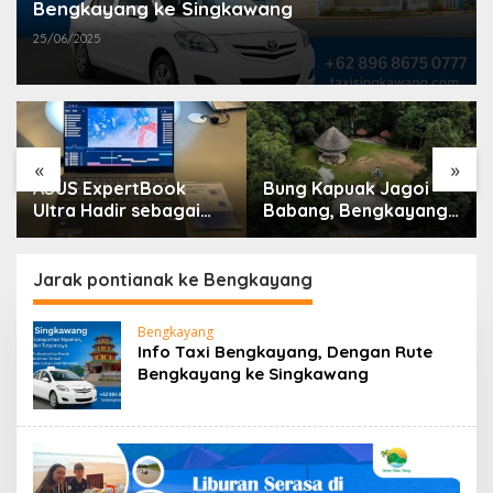
Bengkayang ke Singkawang
25/06/2025
«
»
ASUS ExpertBook
Bung Kapuak Jagoi
Ultra Hadir sebagai
Babang, Bengkayang
Laptop Flagship untuk
Menurut Pendapat
Produktivitas Berbasis
Saya
AI
Jarak pontianak ke Bengkayang
Bengkayang
Info Taxi Bengkayang, Dengan Rute
Bengkayang ke Singkawang