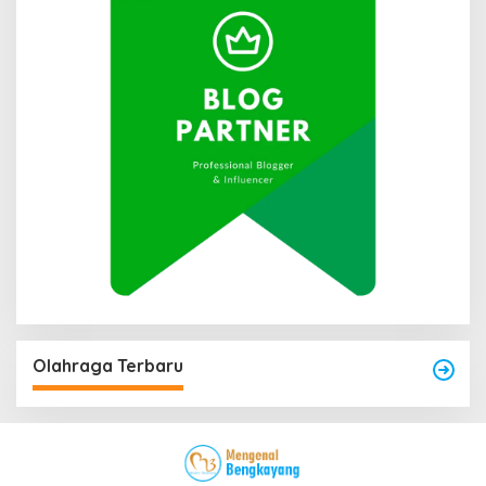
Olahraga Terbaru