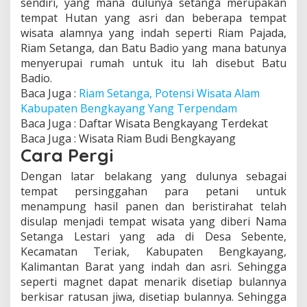
sendiri, yang mana dulunya setanga merupakan
tempat Hutan yang asri dan beberapa tempat
wisata alamnya yang indah seperti Riam Pajada,
Riam Setanga, dan Batu Badio yang mana batunya
menyerupai rumah untuk itu lah disebut Batu
Badio.
Baca Juga :
Riam Setanga, Potensi Wisata Alam
Kabupaten Bengkayang Yang Terpendam
Baca Juga : Daftar Wisata Bengkayang Terdekat
Baca Juga : Wisata Riam Budi Bengkayang
Cara Pergi
Dengan latar belakang yang dulunya sebagai
tempat persinggahan para petani untuk
menampung hasil panen dan beristirahat telah
disulap menjadi tempat wisata yang diberi Nama
Setanga Lestari yang ada di Desa Sebente,
Kecamatan Teriak, Kabupaten Bengkayang,
Kalimantan Barat yang indah dan asri. Sehingga
seperti magnet dapat menarik disetiap bulannya
berkisar ratusan jiwa, disetiap bulannya. Sehingga