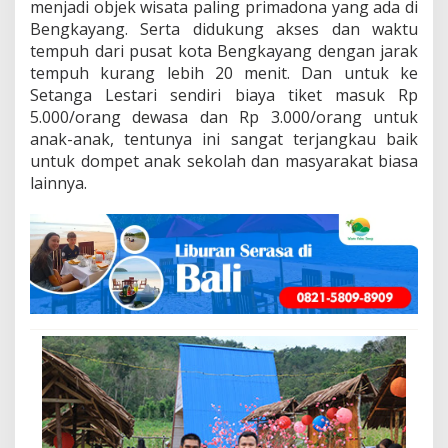
menjadi objek wisata paling primadona yang ada di
Bengkayang. Serta didukung akses dan waktu
tempuh dari pusat kota Bengkayang dengan jarak
tempuh kurang lebih 20 menit. Dan untuk ke
Setanga Lestari sendiri biaya tiket masuk Rp
5.000/orang dewasa dan Rp 3.000/orang untuk
anak-anak, tentunya ini sangat terjangkau baik
untuk dompet anak sekolah dan masyarakat biasa
lainnya.