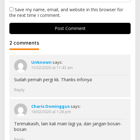
Save my name, email, and website in this browser for
the next time I comment.
2 comments
Unknown
says:
15/02/2020 at 11:43 am
Sudah pernah pergi kk. Thanks infonya
Reply
Charis Dominggus
says:
16/02/2020 at 1:28 pm
Terimakasih, lain kali main lagi ya, dan jangan bosan-
bosan
Reply