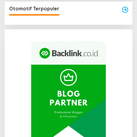
Otomotif Terpopuler