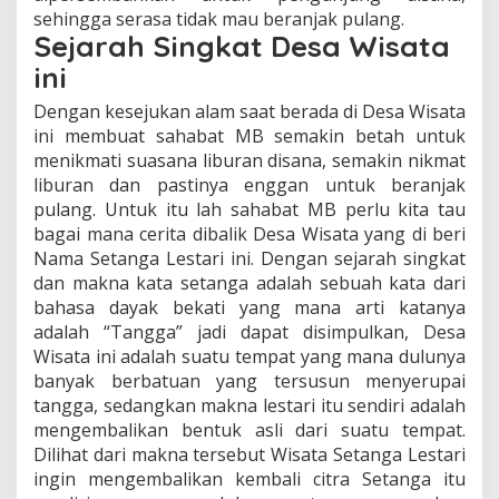
sehingga serasa tidak mau beranjak pulang.
Sejarah Singkat Desa Wisata
ini
Dengan kesejukan alam saat berada di Desa Wisata
ini membuat sahabat MB semakin betah untuk
menikmati suasana liburan disana, semakin nikmat
liburan dan pastinya enggan untuk beranjak
pulang. Untuk itu lah sahabat MB perlu kita tau
bagai mana cerita dibalik Desa Wisata yang di beri
Nama Setanga Lestari ini. Dengan sejarah singkat
dan makna kata setanga adalah sebuah kata dari
bahasa dayak bekati yang mana arti katanya
adalah “Tangga” jadi dapat disimpulkan, Desa
Wisata ini adalah suatu tempat yang mana dulunya
banyak berbatuan yang tersusun menyerupai
tangga, sedangkan makna lestari itu sendiri adalah
mengembalikan bentuk asli dari suatu tempat.
Dilihat dari makna tersebut Wisata Setanga Lestari
ingin mengembalikan kembali citra Setanga itu