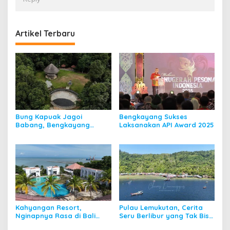
Artikel Terbaru
Bung Kapuak Jagoi
Bengkayang Sukses
Babang, Bengkayang
Laksanakan API Award 2025
Menurut Pendapat Saya
Kahyangan Resort,
Pulau Lemukutan, Cerita
Nginapnya Rasa di Bali
Seru Berlibur yang Tak Bisa
Padahal di Kalbar
Dilupakan