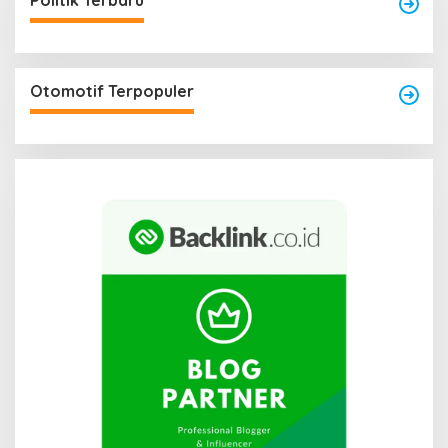
Politik Terbaru
Otomotif Terpopuler