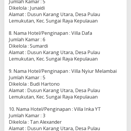
Jumlah Kamar : 5
Dikelola : Junaidi
Alamat : Dusun Karang Utara, Desa Pulau
Lemukutan, Kec. Sungai Raya Kepulauan
8. Nama Hotel/Penginapan : Villa Dafa
Jumlah Kamar : 6
Dikelola : Sumardi
Alamat : Dusun Karang Utara, Desa Pulau
Lemukutan, Kec. Sungai Raya Kepulauan
9. Nama Hotel/Penginapan : Villa Nyiur Melambai
Jumlah Kamar : 5
Dikelola : Budi Hartono
Alamat : Dusun Karang Utara, Desa Pulau
Lemukutan, Kec. Sungai Raya Kepulauan
10. Nama Hotel/Penginapan : Villa Inka YT
Jumlah Kamar : 3
Dikelola : Tan Alexander
Alamat : Dusun Karang Utara, Desa Pulau