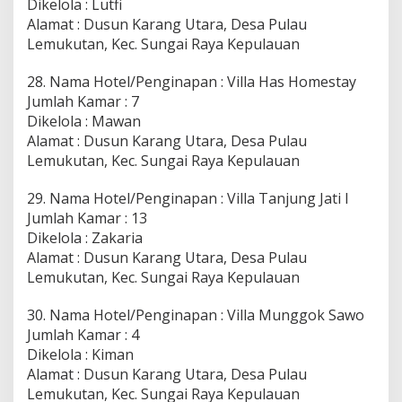
Dikelola : Lutfi
Alamat : Dusun Karang Utara, Desa Pulau
Lemukutan, Kec. Sungai Raya Kepulauan
28. Nama Hotel/Penginapan : Villa Has Homestay
Jumlah Kamar : 7
Dikelola : Mawan
Alamat : Dusun Karang Utara, Desa Pulau
Lemukutan, Kec. Sungai Raya Kepulauan
29. Nama Hotel/Penginapan : Villa Tanjung Jati I
Jumlah Kamar : 13
Dikelola : Zakaria
Alamat : Dusun Karang Utara, Desa Pulau
Lemukutan, Kec. Sungai Raya Kepulauan
30. Nama Hotel/Penginapan : Villa Munggok Sawo
Jumlah Kamar : 4
Dikelola : Kiman
Alamat : Dusun Karang Utara, Desa Pulau
Lemukutan, Kec. Sungai Raya Kepulauan