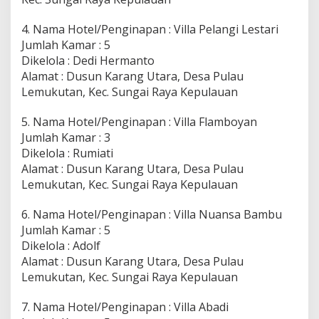
4. Nama Hotel/Penginapan : Villa Pelangi Lestari
Jumlah Kamar : 5
Dikelola : Dedi Hermanto
Alamat : Dusun Karang Utara, Desa Pulau
Lemukutan, Kec. Sungai Raya Kepulauan
5. Nama Hotel/Penginapan : Villa Flamboyan
Jumlah Kamar : 3
Dikelola : Rumiati
Alamat : Dusun Karang Utara, Desa Pulau
Lemukutan, Kec. Sungai Raya Kepulauan
6. Nama Hotel/Penginapan : Villa Nuansa Bambu
Jumlah Kamar : 5
Dikelola : Adolf
Alamat : Dusun Karang Utara, Desa Pulau
Lemukutan, Kec. Sungai Raya Kepulauan
7. Nama Hotel/Penginapan : Villa Abadi