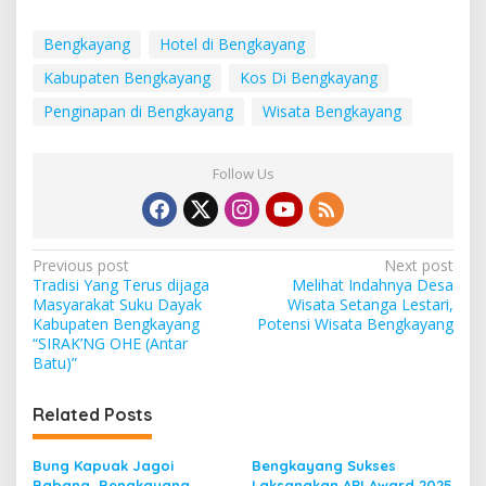
Bengkayang
Hotel di Bengkayang
Kabupaten Bengkayang
Kos Di Bengkayang
Penginapan di Bengkayang
Wisata Bengkayang
Follow Us
P
Previous post
Next post
Tradisi Yang Terus dijaga
Melihat Indahnya Desa
o
Masyarakat Suku Dayak
Wisata Setanga Lestari,
s
Kabupaten Bengkayang
Potensi Wisata Bengkayang
“SIRAK’NG OHE (Antar
t
Batu)”
n
Related Posts
a
v
Bung Kapuak Jagoi
Bengkayang Sukses
i
Babang, Bengkayang
Laksanakan API Award 2025