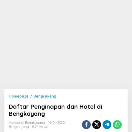
Homepage
/
Bengkayang
D
a
Daftar Penginapan dan Hotel di
f
t
Bengkayang
a
r
Mengenal Bengkayang
14/01/2020
Bengkayang
1397 Views
P