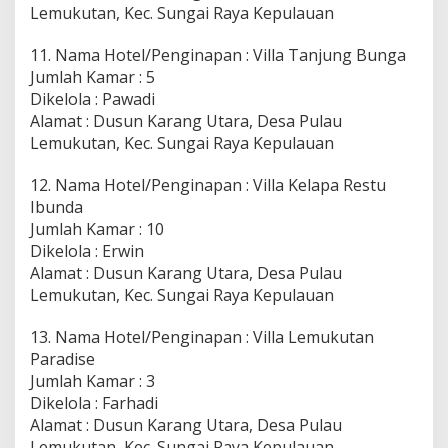
Lemukutan, Kec. Sungai Raya Kepulauan
11. Nama Hotel/Penginapan : Villa Tanjung Bunga
Jumlah Kamar : 5
Dikelola : Pawadi
Alamat : Dusun Karang Utara, Desa Pulau
Lemukutan, Kec. Sungai Raya Kepulauan
12. Nama Hotel/Penginapan : Villa Kelapa Restu
Ibunda
Jumlah Kamar : 10
Dikelola : Erwin
Alamat : Dusun Karang Utara, Desa Pulau
Lemukutan, Kec. Sungai Raya Kepulauan
13. Nama Hotel/Penginapan : Villa Lemukutan
Paradise
Jumlah Kamar : 3
Dikelola : Farhadi
Alamat : Dusun Karang Utara, Desa Pulau
Lemukutan, Kec. Sungai Raya Kepulauan