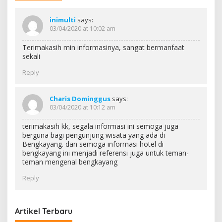
inimulti
says:
03/04/2020 at 10:02 am
Terimakasih min informasinya, sangat bermanfaat
sekali
Reply
Charis Dominggus
says:
03/04/2020 at 10:12 am
terimakasih kk, segala informasi ini semoga juga
berguna bagi pengunjung wisata yang ada di
Bengkayang. dan semoga informasi hotel di
bengkayang ini menjadi referensi juga untuk teman-
teman mengenal bengkayang
Reply
Artikel Terbaru