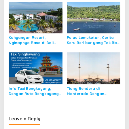
Kahyangan Resort,
Pulau Lemukutan, Cerita
Nginapnya Rasa di Bali
Seru Berlibur yang Tak Bisa
Padahal di Kalbar
Dilupakan
Info Taxi Bengkayang,
Tiang Bendera di
Dengan Rute Bengkayang
Monterado Dengan
ke Singkawang
Sejarahnya
Leave a Reply