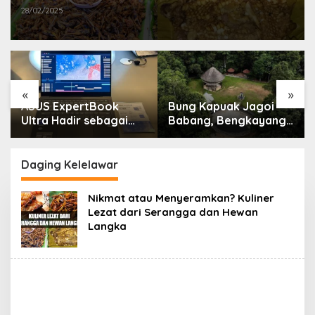
28/02/2025
«
»
ASUS ExpertBook
Bung Kapuak Jagoi
Ultra Hadir sebagai
Babang, Bengkayang
Laptop Flagship untuk
Menurut Pendapat
Produktivitas Berbasis
Saya
AI
Daging Kelelawar
Nikmat atau Menyeramkan? Kuliner
Lezat dari Serangga dan Hewan
Langka