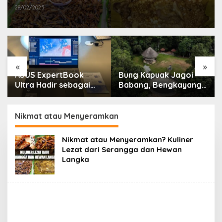
28/02/2025
«
»
ASUS ExpertBook
Bung Kapuak Jagoi
Ultra Hadir sebagai
Babang, Bengkayang
Laptop Flagship untuk
Menurut Pendapat
Produktivitas Berbasis
Saya
AI
Nikmat atau Menyeramkan
Nikmat atau Menyeramkan? Kuliner
Lezat dari Serangga dan Hewan
Langka