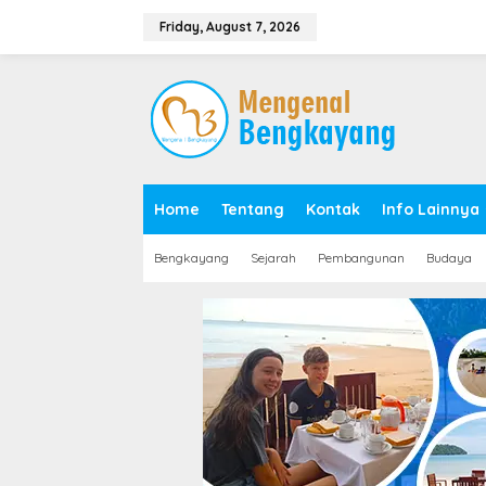
S
k
Friday, August 7, 2026
i
p
t
o
c
o
n
t
e
Home
Tentang
Kontak
Info Lainnya
n
t
Bengkayang
Sejarah
Pembangunan
Budaya