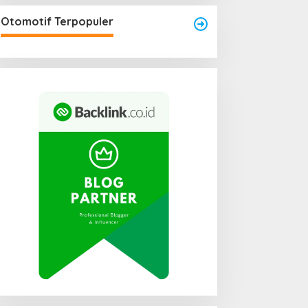
engkayang Sukses
Area Laundry Rumah Bisa
aksanakan API Award
Menjadi Titik Rawan Rayap
Otomotif Terpopuler
025
Jika Terlalu Lembap