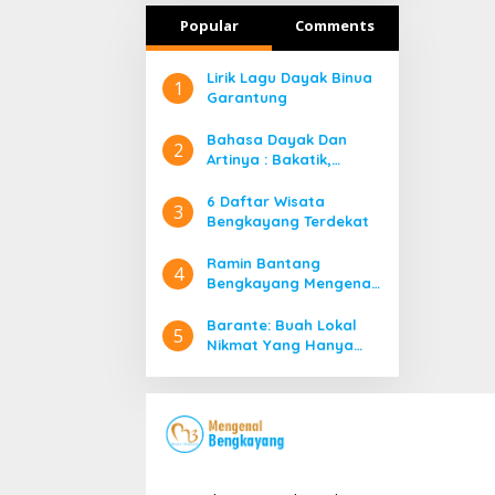
Popular
Comments
Lirik Lagu Dayak Binua
1
Garantung
Bahasa Dayak Dan
2
Artinya : Bakatik,
Banyadu, Bangahe,
Bidayuh Kata Ganti
6 Daftar Wisata
3
Orang
Bengkayang Terdekat
Ramin Bantang
4
Bengkayang Mengenal
Lebih Jauh Rumah Adat
Suku Dayak di
Barante: Buah Lokal
5
Bengkayang
Nikmat Yang Hanya
Ada Di Bengkayang