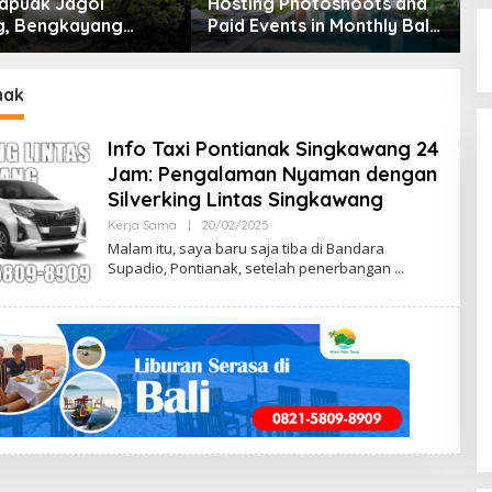
apuak Jagoi
Hosting Photoshoots and
B
, Bengkayang
Paid Events in Monthly Bali
L
t Pendapat Saya
Villas
2
nak
Info Taxi Pontianak Singkawang 24
Jam: Pengalaman Nyaman dengan
Silverking Lintas Singkawang
Kerja Sama
|
20/02/2025
B
Y
Malam itu, saya baru saja tiba di Bandara
O
Supadio, Pontianak, setelah penerbangan
M
B
O
L
U
S
U
P