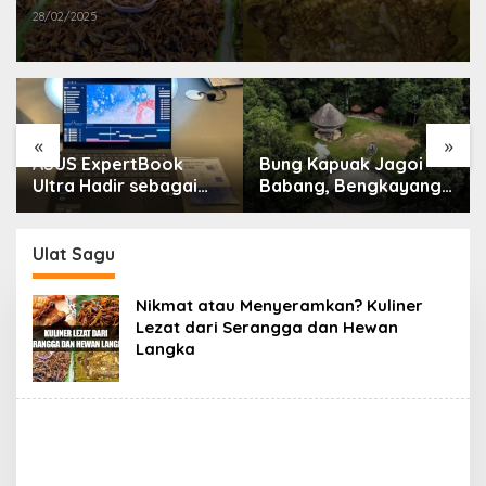
28/02/2025
«
»
ASUS ExpertBook
Bung Kapuak Jagoi
Ultra Hadir sebagai
Babang, Bengkayang
Laptop Flagship untuk
Menurut Pendapat
Produktivitas Berbasis
Saya
AI
Ulat Sagu
Nikmat atau Menyeramkan? Kuliner
Lezat dari Serangga dan Hewan
Langka