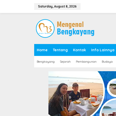
S
k
Saturday, August 8, 2026
i
p
t
o
c
o
n
t
e
Home
Tentang
Kontak
Info Lainnya
n
t
Bengkayang
Sejarah
Pembangunan
Budaya