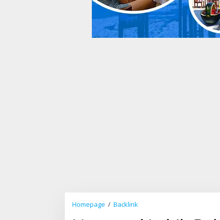
Homepage
/
Backlink
M
e