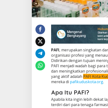
u
d
u
s
PAFI
, merupakan singkatan da
organisasi profesi yang menaun
Didirikan dengan tujuan meni
PAFI menjadi wadah bagi para 
dan meningkatkan profesionali
yang aktif adalah
PAFI Kota Ku
mereka di
pafikuduskota.org
.
Apa Itu PAFI?
Apabila kita ingin lebih dekat 
terdiri dari para tenaga farmas