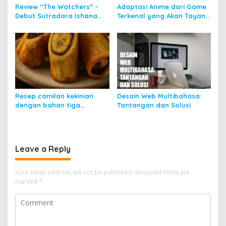
Review “The Watchers” –
Adaptasi Anime dari Game
Debut Sutradara Ishana
Terkenal yang Akan Tayang
Night Shyamalan, Horor
2025
Atmosferik atau Biasa
Saja?
Resep camilan kekinian
Desain Web Multibahasa:
dengan bahan tiga
Tantangan dan Solusi
langkah saja
Leave a Reply
Your email address will not be published.
Required fields are
marked
*