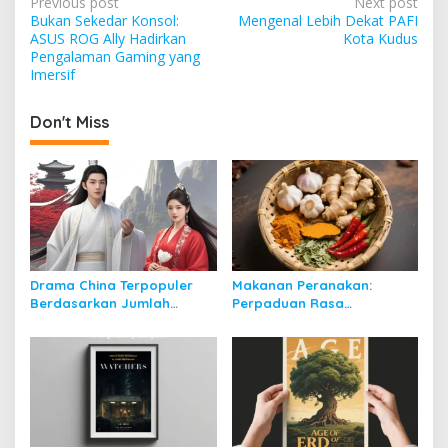
P
Previous post
Next post
Bukan Sekedar Konsol:
Mengenal Lebih Dekat PAFI
o
ASUS ROG Ally Hadirkan
Kota Kudus
s
Pengalaman Gaming yang
Imersif
t
n
Don't Miss
a
v
i
g
a
t
Drama China Terpopuler
Makanan Peranakan:
Berdasarkan Jumlah
Perpaduan Rasa
i
Review Positif di Weibo
Nusantara dan Budaya
o
Tionghoa
n