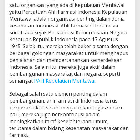
b
satu organisasi yang ada di Kepulauan Mentawai
a
yaitu Persatuan Ahli Farmasi Indonesia Kepulauan
k
Mentawai adalah organisasi penting dalam dunia
t
i
kesehatan Indonesia. Ahli farmasi di Indonesia
U
sudah ada sejak Proklamasi Kemerdekaan Negara
n
Kesatuan Republik Indonesia pada 17 Agustus
t
1945. Sejak itu, mereka telah bekerja sama dengan
u
berbagai golongan masyarakat untuk menghapus
k
K
penjajahan dan mempertahankan kemerdekaan
e
Indonesia. Selain itu, mereka juga aktif dalam
s
pembangunan masyarakat dan negara, seperti
e
semangat
PAFI Kepulauan Mentawai
.
h
a
t
Sebagai salah satu elemen penting dalam
a
pembangunan, ahli farmasi di Indonesia terus
n
berperan aktif. Selain menjalankan tugas sehari-
M
hari, mereka juga berkontribusi dalam
a
s
meningkatkan taraf kesejahteraan umum,
y
terutama dalam bidang kesehatan masyarakat dan
a
farmasi.
r