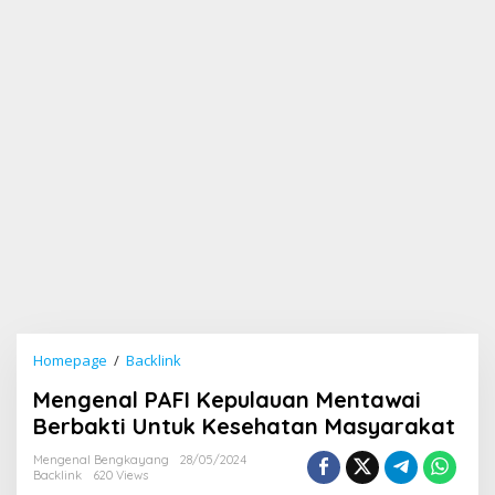
Homepage
/
Backlink
M
e
Mengenal PAFI Kepulauan Mentawai
n
g
Berbakti Untuk Kesehatan Masyarakat
e
n
Mengenal Bengkayang
28/05/2024
Backlink
620 Views
a