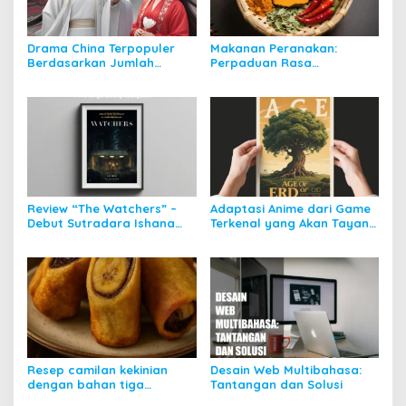
Drama China Terpopuler
Makanan Peranakan:
Berdasarkan Jumlah
Perpaduan Rasa
Review Positif di Weibo
Nusantara dan Budaya
Tionghoa
Review “The Watchers” –
Adaptasi Anime dari Game
Debut Sutradara Ishana
Terkenal yang Akan Tayang
Night Shyamalan, Horor
2025
Atmosferik atau Biasa
Saja?
Resep camilan kekinian
Desain Web Multibahasa:
dengan bahan tiga
Tantangan dan Solusi
langkah saja