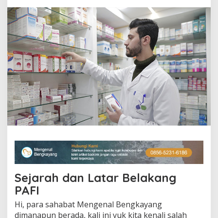
l
P
A
F
I
K
e
p
u
l
a
u
a
n
M
e
n
t
a
w
Sejarah dan Latar Belakang
a
i
PAFI
B
Hi, para sahabat Mengenal Bengkayang
e
r
dimanapun berada, kali ini yuk kita kenali salah