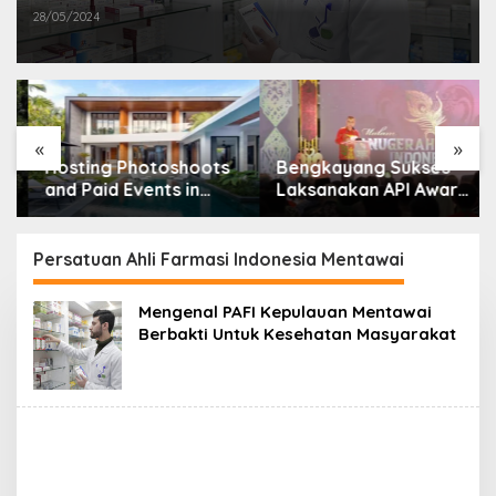
28/05/2024
«
»
Hosting Photoshoots
Bengkayang Sukses
and Paid Events in
Laksanakan API Award
Monthly Bali Villas
2025
Persatuan Ahli Farmasi Indonesia Mentawai
Mengenal PAFI Kepulauan Mentawai
Berbakti Untuk Kesehatan Masyarakat