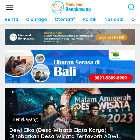
S
k
i
p
Berita
Olahraga
Otomatif
Politik
Nasional
Con
t
o
c
o
n
t
e
n
t
Bengkayang
Dewi Cika (Desa Wisata Cipta Karya)
Dinobatkan Desa Wisata Terfavorit ADWI