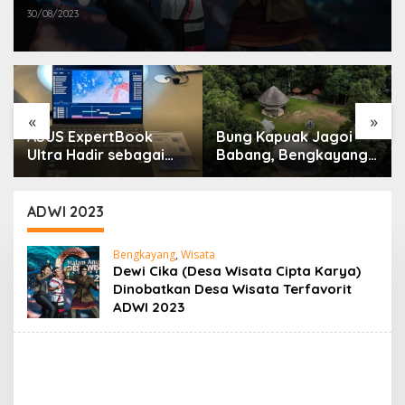
2023
30/08/2023
«
»
ASUS ExpertBook
Bung Kapuak Jagoi
Ultra Hadir sebagai
Babang, Bengkayang
Laptop Flagship untuk
Menurut Pendapat
Produktivitas Berbasis
Saya
AI
ADWI 2023
Bengkayang
,
Wisata
Dewi Cika (Desa Wisata Cipta Karya)
Dinobatkan Desa Wisata Terfavorit
ADWI 2023