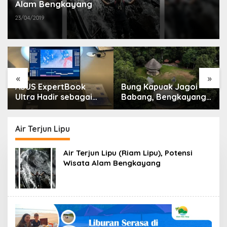
Alam Bengkayang
23/04/2019
«
»
ASUS ExpertBook
Bung Kapuak Jagoi
Ultra Hadir sebagai
Babang, Bengkayang
Laptop Flagship untuk
Menurut Pendapat
Produktivitas Berbasis
Saya
AI
Air Terjun Lipu
Air Terjun Lipu (Riam Lipu), Potensi
Wisata Alam Bengkayang