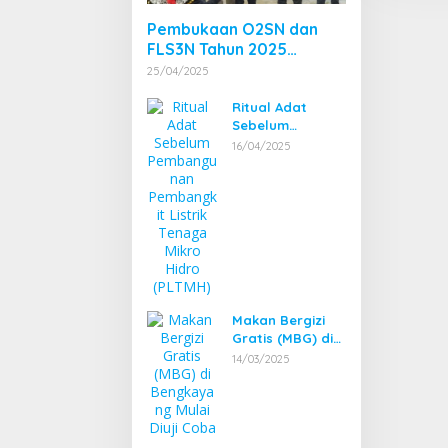
Pembukaan O2SN dan
FLS3N Tahun 2025
Tingkat Kecamatan
25/04/2025
Dibuka Bupati
Bengkayang
Ritual Adat
Sebelum
Pembangunan
16/04/2025
Pembangkit
Listrik Tenaga
Mikro Hidro
(PLTMH)
Makan Bergizi
Gratis (MBG) di
Bengkayang
14/03/2025
Mulai Diuji Coba