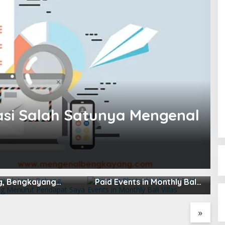
si Salah Satunya Mengenal
apuak Jagoi
Hosting Photoshoots and
B
, Bengkayang
Paid Events in Monthly Bali
L
t Pendapat Saya
Villas
2
»