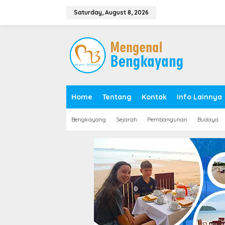
S
k
Saturday, August 8, 2026
i
p
t
o
c
o
n
t
e
Home
Tentang
Kontak
Info Lainnya
n
t
Bengkayang
Sejarah
Pembangunan
Budaya