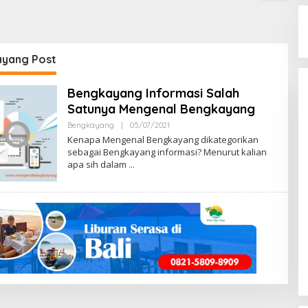
yang Post
Bengkayang Informasi Salah
Satunya Mengenal Bengkayang
Bengkayang
|
05/07/2021
B
Y
Kenapa Mengenal Bengkayang dikategorikan
M
sebagai Bengkayang informasi? Menurut kalian
E
apa sih dalam
N
G
E
N
A
L
B
E
N
G
K
A
Y
A
N
G