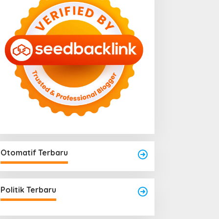
Otomatif Terbaru
engkayang Sukses
aksanakan API Award
025
Politik Terbaru