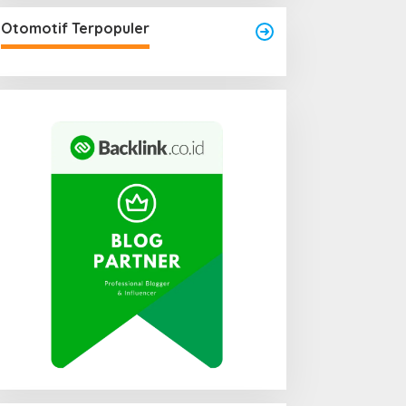
Area Laundry Rumah Bisa
Menjadi Titik Rawan Rayap
Otomotif Terpopuler
Jika Terlalu Lembap