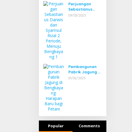
Perjuangan
Sebastianus
Darwis dan
09/03/2025
Syamsul Rizal 2
Periode, Menuju
Bengkayang 1
Pembangunan
Pabrik Jagung di
Bengkayang:
01/02/2025
Harapan Baru
bagi Petani
Popular
Comments