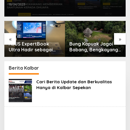
18/04/2023
«
»
ASUS ExpertBook
Bung Kapuak Jagoi
Ultra Hadir sebagai
Babang, Bengkayang
Laptop Flagship untuk
Menurut Pendapat
Produktivitas Berbasis
Saya
AI
Berita Kalbar
Cari Berita Update dan Berkualitas
Hanya di Kalbar Sepekan