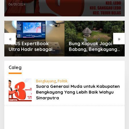
Sinarputra
06/01/2024
«
»
ASUS ExpertBook
Bung Kapuak Jagoi
Ultra Hadir sebagai
Babang, Bengkayang
Laptop Flagship untuk
Menurut Pendapat
Produktivitas Berbasis
Saya
AI
Caleg
Bengkayang
,
Politik
Suara Generasi Muda untuk Kabupaten
Bengkayang Yang Lebih Baik Wahyu
Sinarputra