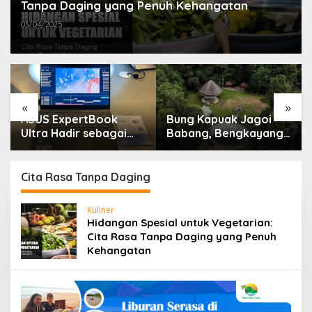
Tanpa Daging yang Penuh Kehangatan
03/04/2025
«
»
ASUS ExpertBook
Bung Kapuak Jagoi
Ultra Hadir sebagai
Babang, Bengkayang
Laptop Flagship untuk
Menurut Pendapat
Produktivitas Berbasis
Saya
AI
Cita Rasa Tanpa Daging
Kuliner
Hidangan Spesial untuk Vegetarian:
Cita Rasa Tanpa Daging yang Penuh
Kehangatan