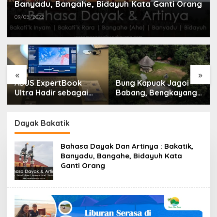
Banyadu, Bangahe, Bidayuh Kata Ganti Orang
09/05/2022
«
»
ASUS ExpertBook
Bung Kapuak Jagoi
Ultra Hadir sebagai
Babang, Bengkayang
Laptop Flagship untuk
Menurut Pendapat
Produktivitas Berbasis
Saya
AI
Dayak Bakatik
Bahasa Dayak Dan Artinya : Bakatik,
Banyadu, Bangahe, Bidayuh Kata
Ganti Orang