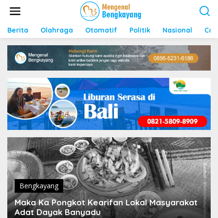
S
k
i
p
Berita
Olahraga
Otomatif
Politik
Nasional
Con
t
o
c
o
n
t
e
n
t
Bengkayang
Maka Ka Pongkot Kearifan Lokal Masyarakat
Adat Dayak Banyadu