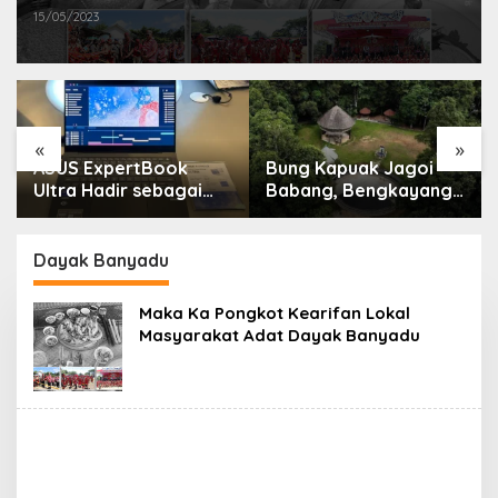
15/05/2023
«
»
ASUS ExpertBook
Bung Kapuak Jagoi
Ultra Hadir sebagai
Babang, Bengkayang
Laptop Flagship untuk
Menurut Pendapat
Produktivitas Berbasis
Saya
AI
Dayak Banyadu
Maka Ka Pongkot Kearifan Lokal
Masyarakat Adat Dayak Banyadu