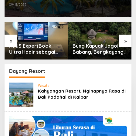
09/11/2025
«
»
ASUS ExpertBook
Bung Kapuak Jagoi
Ultra Hadir sebagai
Babang, Bengkayang
Laptop Flagship untuk
Menurut Pendapat
Produktivitas Berbasis
Saya
AI
Dayang Resort
Wisata
Kahyangan Resort, Nginapnya Rasa di
Bali Padahal di Kalbar