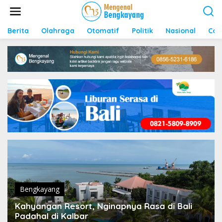
S
k
i
p
Berita
Olahraga
Otomatif
Politik
Nasional
Con
t
o
c
o
n
t
e
n
t
Bengkayang
Kahyangan Resort, Nginapnya Rasa di Bali
Padahal di Kalbar