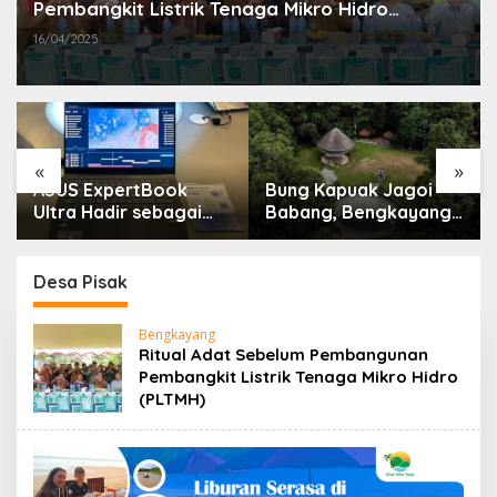
Pembangkit Listrik Tenaga Mikro Hidro
(PLTMH)
16/04/2025
«
»
ASUS ExpertBook
Bung Kapuak Jagoi
Ultra Hadir sebagai
Babang, Bengkayang
Laptop Flagship untuk
Menurut Pendapat
Produktivitas Berbasis
Saya
AI
Desa Pisak
Bengkayang
Ritual Adat Sebelum Pembangunan
Pembangkit Listrik Tenaga Mikro Hidro
(PLTMH)