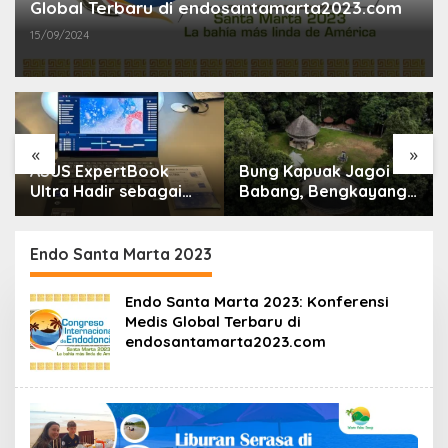
Global Terbaru di endosantamarta2023.com
15/09/2024
«
»
ASUS ExpertBook
Bung Kapuak Jagoi
Ultra Hadir sebagai
Babang, Bengkayang
Laptop Flagship untuk
Menurut Pendapat
Produktivitas Berbasis
Saya
AI
Endo Santa Marta 2023
Endo Santa Marta 2023: Konferensi
Medis Global Terbaru di
endosantamarta2023.com