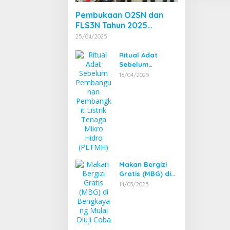
Pembukaan O2SN dan
FLS3N Tahun 2025
Tingkat Kecamatan
25/04/2025
Dibuka Bupati
Bengkayang
Ritual Adat
Sebelum
Pembangunan
16/04/2025
Pembangkit
Listrik Tenaga
Mikro Hidro
(PLTMH)
Makan Bergizi
Gratis (MBG) di
Bengkayang
14/03/2025
Mulai Diuji Coba