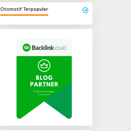
engkayang Sukses
aksanakan API Award
Otomotif Terpopuler
025