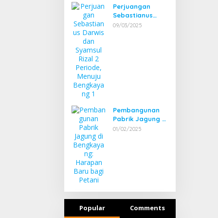
Perjuangan
Sebastianus
Darwis dan
09/03/2025
Syamsul Rizal 2
Periode, Menuju
Bengkayang 1
Pembangunan
Pabrik Jagung di
Bengkayang:
01/02/2025
Harapan Baru
bagi Petani
Popular
Comments