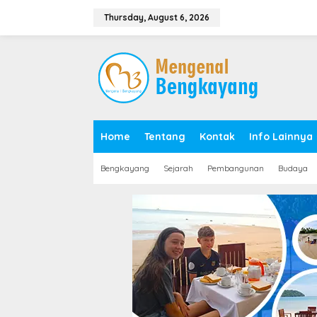
S
k
Thursday, August 6, 2026
i
p
t
o
c
o
n
t
e
Home
Tentang
Kontak
Info Lainnya
n
t
Bengkayang
Sejarah
Pembangunan
Budaya