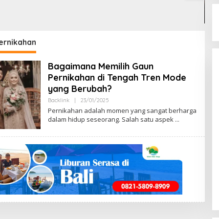
B
L
2
ernikahan
Bagaimana Memilih Gaun
Pernikahan di Tengah Tren Mode
yang Berubah?
Backlink
|
23/01/2025
B
Y
Pernikahan adalah momen yang sangat berharga
M
dalam hidup seseorang. Salah satu aspek
E
N
G
E
N
A
L
B
E
N
G
K
A
Y
A