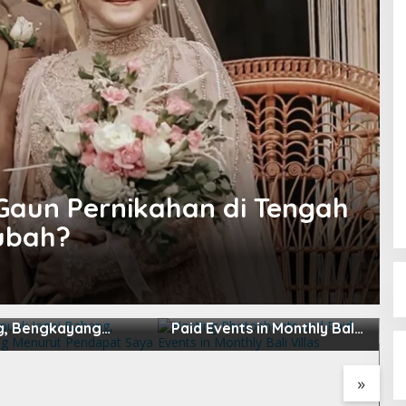
Gaun Pernikahan di Tengah
ubah?
apuak Jagoi
Hosting Photoshoots and
, Bengkayang
Paid Events in Monthly Bali
t Pendapat Saya
Villas
»