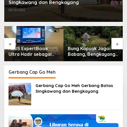
Singkawang dan Bengkayang
05/12/2022
«
»
ASUS ExpertBook
Bung Kapuak Jagoi
Ultra Hadir sebagai
Babang, Bengkayang
Laptop Flagship untuk
Menurut Pendapat
Produktivitas Berbasis
Saya
AI
Gerbang Cap Go Meh
Gerbang Cap Go Meh Gerbang Batas
Singkawang dan Bengkayang