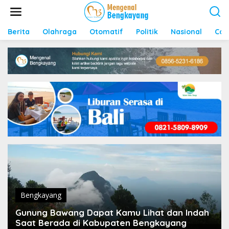
S
k
i
p
Berita
Olahraga
Otomatif
Politik
Nasional
Con
t
o
c
o
n
t
e
n
t
Bengkayang
Gunung Bawang Dapat Kamu Lihat dan Indah
Saat Berada di Kabupaten Bengkayang