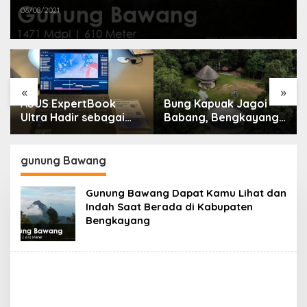
06/08/2021
«
»
ASUS ExpertBook
Bung Kapuak Jagoi
Ultra Hadir sebagai
Babang, Bengkayang
Laptop Flagship untuk
Menurut Pendapat
Produktivitas Berbasis
Saya
AI
gunung Bawang
Gunung Bawang Dapat Kamu Lihat dan
Indah Saat Berada di Kabupaten
Bengkayang