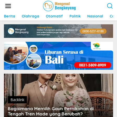
S
k
i
p
Berita
Olahraga
Otomatif
Politik
Nasional
Con
t
o
c
o
n
t
e
n
t
Backlink
Bagaimana Memilih Gaun Pernikahan di
Tengah Tren Mode yang Berubah?