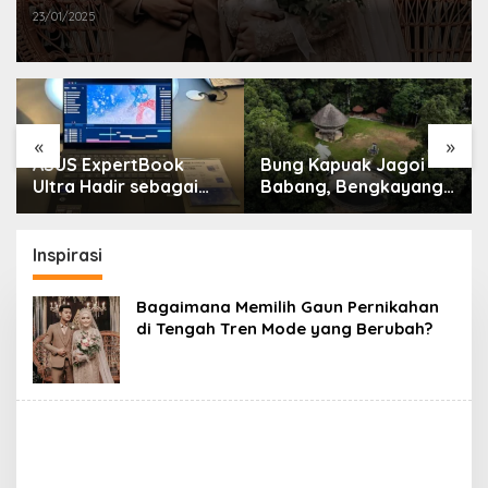
23/01/2025
«
»
ASUS ExpertBook
Bung Kapuak Jagoi
Ultra Hadir sebagai
Babang, Bengkayang
Laptop Flagship untuk
Menurut Pendapat
Produktivitas Berbasis
Saya
AI
Inspirasi
Bagaimana Memilih Gaun Pernikahan
di Tengah Tren Mode yang Berubah?