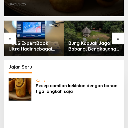
08/05/2025
«
»
ASUS ExpertBook
Bung Kapuak Jagoi
Ultra Hadir sebagai
Babang, Bengkayang
Laptop Flagship untuk
Menurut Pendapat
Produktivitas Berbasis
Saya
AI
Jajan Seru
Kuliner
Resep camilan kekinian dengan bahan
tiga langkah saja