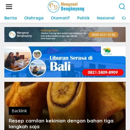
S
k
i
p
Berita
Olahraga
Otomatif
Politik
Nasional
Con
t
o
c
o
n
t
e
n
t
Backlink
Resep camilan kekinian dengan bahan tiga
langkah saja