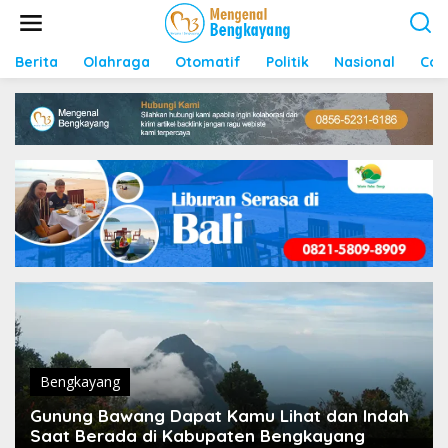
S
k
i
p
Berita
Olahraga
Otomatif
Politik
Nasional
Con
t
o
c
o
n
t
e
n
t
Bengkayang
Gunung Bawang Dapat Kamu Lihat dan Indah
Saat Berada di Kabupaten Bengkayang