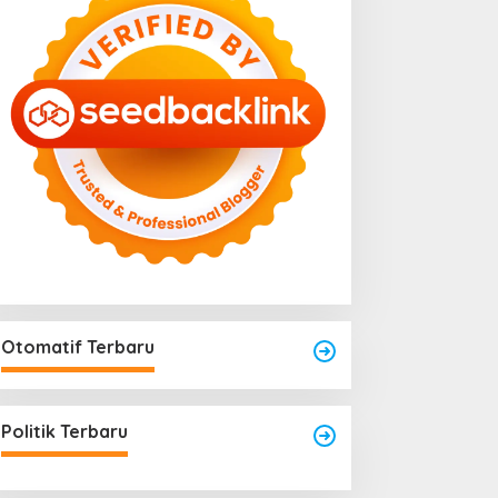
engkayang Sukses
Area Laundry Rumah Bisa
aksanakan API Award
Menjadi Titik Rawan Rayap
025
Jika Terlalu Lembap
Otomatif Terbaru
Politik Terbaru