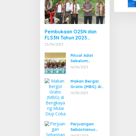
Pembukaan O2SN dan
FLS3N Tahun 2025
Tingkat Kecamatan
25/04/2025
Dibuka Bupati
Bengkayang
Ritual Adat
Sebelum
Pembangunan
16/04/2025
Pembangkit
Listrik Tenaga
Makan Bergizi
Mikro Hidro
Gratis (MBG) di
(PLTMH)
Bengkayang
14/03/2025
Mulai Diuji Coba
Perjuangan
Sebastianus
Darwis dan
09/03/2025