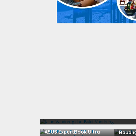
Bengkayang
Jalan Vandreng dan
04/01/2017
Bung K
ASUS ExpertBook Ultra
Babang