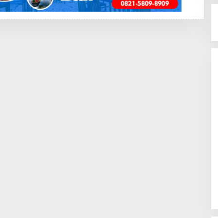
K
A
Y
A
N
G