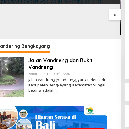
t Pendapat Saya
Villas
»
B
L
2
Vandering Bengkayang
Jalan Vandreng dan Bukit
Vandreng
Bengkayang
|
04/01/2017
B
Y
Jalan Vandreng (Vandering), yang terletak di
M
Kabupaten Bengkayang, Kecamatan Sungai
E
Betung, adalah
N
G
E
N
A
L
B
E
N
G