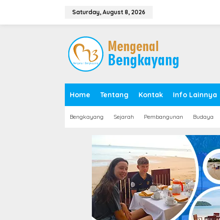
S
k
Saturday, August 8, 2026
i
p
t
o
c
o
n
t
e
Home
Tentang
Kontak
Info Lainnya
n
t
Bengkayang
Sejarah
Pembangunan
Budaya