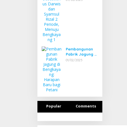
Syamsul Rizal 2
Periode, Menuju
Bengkayang 1
Pembangunan
Pabrik Jagung di
Bengkayang:
01/02/2025
Harapan Baru
bagi Petani
Popular
Comments