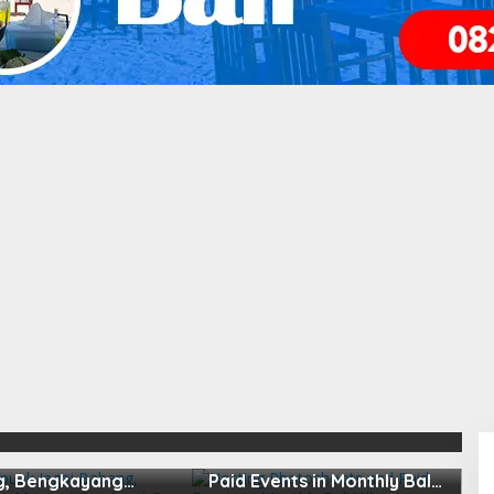
 Bukit Vandreng
apuak Jagoi
Hosting Photoshoots and
, Bengkayang
Paid Events in Monthly Bali